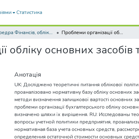
ріями
Статистика
Кафедра Фінансів, обліку і оподаткування
Проблеми організації обліку основних засобів та шляхи їх вирішення
ї обліку основних засобів 
Анотація
UK: Досліджено теоретичні питання облікової політи
проаналізовано нормативну базу обліку основних зас
методи визначення залишкової вартості основних зас
проблеми організації бухгалтерського обліку основни
визначено шляхи їх вирішення. RU: Исследованы те
вопросы учетной политики предприятия, проанализ
нормативная база учета основных средств, рассмот
определения остаточной стоимости основных средс