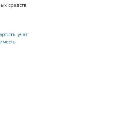
ых средств,
артість
,
учет
,
оимость