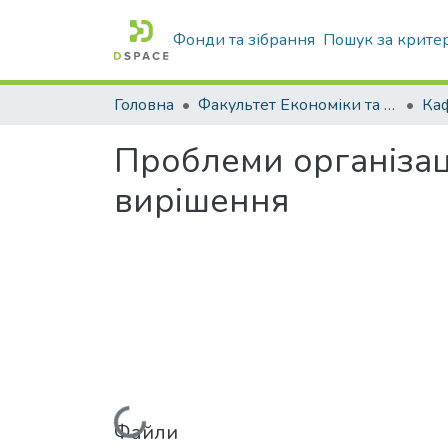
Фонди та зібрання
Пошук за крите
Головна
Факультет Економіки та бізнесу
Проблеми організаці
вирішення
Файли