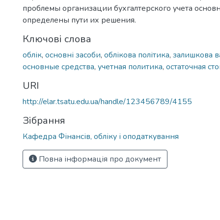
проблемы организации бухгалтерского учета основн
определены пути их решения.
Ключові слова
облік
,
основні засоби
,
облікова політика
,
залишкова в
основные средства
,
учетная политика
,
остаточная ст
URI
http://elar.tsatu.edu.ua/handle/123456789/4155
Зібрання
Кафедра Фінансів, обліку і оподаткування
Повна інформація про документ