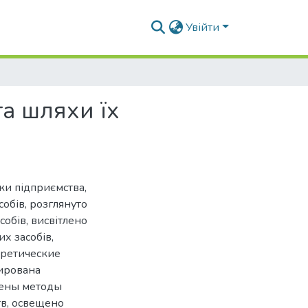
Увійти
та шляхи їх
ки підприємства,
обів, розглянуто
обів, висвітлено
х засобів,
оретические
ирована
рены методы
тв, освещено