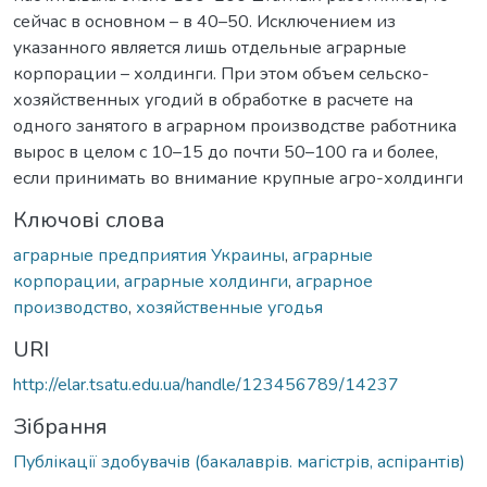
сейчас в основном – в 40–50. Исключением из
указанного является лишь отдельные аграрные
корпорации – холдинги. При этом объем сельско-
хозяйственных угодий в обработке в расчете на
одного занятого в аграрном производстве работника
вырос в целом с 10–15 до почти 50–100 га и более,
если принимать во внимание крупные агро-холдинги
Ключові слова
аграрные предприятия Украины
,
аграрные
корпорации
,
аграрные холдинги
,
аграрное
производство
,
хозяйственные угодья
URI
http://elar.tsatu.edu.ua/handle/123456789/14237
Зібрання
Публікації здобувачів (бакалаврів. магістрів, аспірантів)