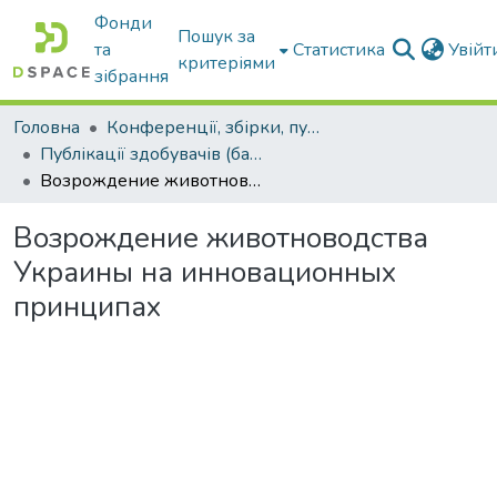
Фонди
Пошук за
та
Статистика
Увій
критеріями
зібрання
Головна
Конференції, збірки, публікації молодих вчених і здобувачів : магістрів, бакалаврів, аспірантів.
Публікації здобувачів (бакалаврів. магістрів, аспірантів)
Возрождение животноводства Украины на инновационных принципах
Возрождение животноводства
Украины на инновационных
принципах