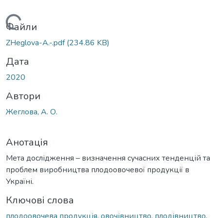
Вантажиться...
Файли
ZHeglova-A.-.pdf
(234.86 KB)
Дата
2020
Автори
Жеглова, А. О.
Анотація
Мета дослідження – визначення сучасних тенденцій та
проблем виробництва плодоовочевої продукції в
Україні.
Ключові слова
плодоовочева продукція
,
овочівництво
,
плодівництво
,