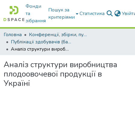
Фонди
Пошук за
та
Статистика
Увій
критеріями
зібрання
Головна
Конференції, збірки, публікації молодих вчених і здобувачів : магістрів, бакалаврів, аспірантів.
Публікації здобувачів (бакалаврів. магістрів, аспірантів)
Аналіз структури виробництва плодоовочевої продукції в Україні
Аналіз структури виробництва
плодоовочевої продукції в
Україні