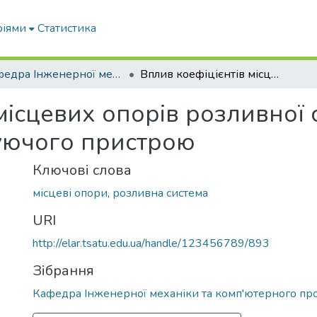
ріями
Статистика
Кафедра Інженерної механіки та комп'ютерного проектування
Вплив коефіцієнтів місцевих опорів розливної системи на продуктивність дозуючого пристрою
місцевих опорів розливної 
уючого пристрою
Ключові слова
місцеві опори
,
розливна система
URI
http://elar.tsatu.edu.ua/handle/123456789/893
Зібрання
Кафедра Інженерної механіки та комп'ютерного пр