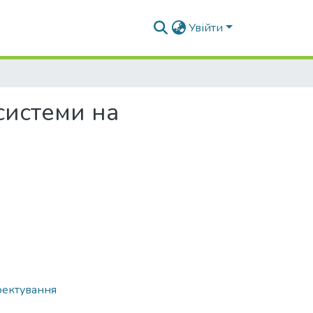
Увійти
системи на
оектування