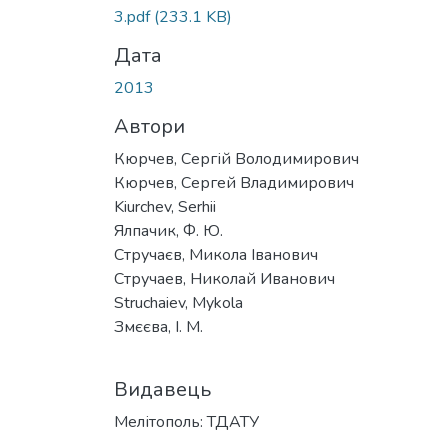
3.pdf
(233.1 KB)
Дата
2013
Автори
Кюрчев, Сергій Володимирович
Кюрчев, Сергей Владимирович
Kiurchev, Serhii
Ялпачик, Ф. Ю.
Стручаєв, Микола Іванович
Стручаев, Николай Иванович
Struchaiev, Mykola
Змєєва, І. М.
Видавець
Мелітополь: ТДАТУ