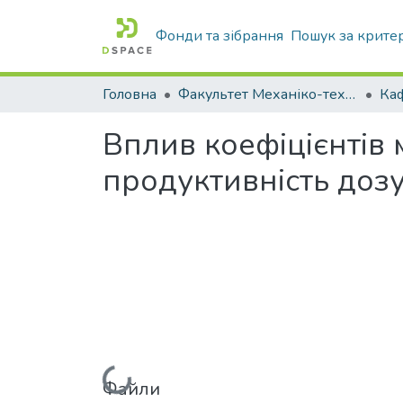
Фонди та зібрання
Пошук за крите
Головна
Факультет Механіко-технологічний
Вплив коефіцієнтів 
продуктивність доз
Вантажиться...
Файли