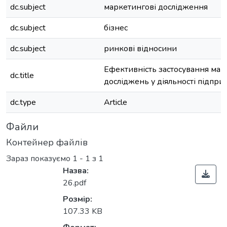
dc.subject
маркетингові дослідження
dc.subject
бізнес
dc.subject
ринкові відносини
Ефективність застосування ма
dc.title
досліджень у діяльності підпри
dc.type
Article
Файли
Контейнер файлів
Зараз показуємо
1 - 1 з 1
Назва:
26.pdf
Розмір:
107.33 KB