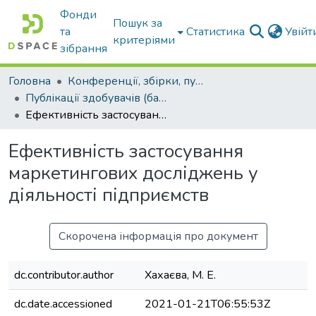
Фонди
Пошук за
та
Статистика
Увій
критеріями
зібрання
Головна
Конференції, збірки, публікації молодих вчених і здобувачів : магістрів, бакалаврів, аспірантів.
Публікації здобувачів (бакалаврів. магістрів, аспірантів)
Ефективність застосування маркетингових досліджень у діяльності підприємств
Ефективність застосування
маркетингових досліджень у
діяльності підприємств
Скорочена інформація про документ
dc.contributor.author
Хахаєва, М. Е.
dc.date.accessioned
2021-01-21T06:55:53Z