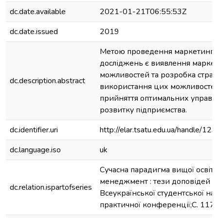
dc.date.available
2021-01-21T06:55:53Z
dc.date.issued
2019
Метою проведення маркетинг
досліджень є виявлення марке
можливостей та розробка страт
dc.description.abstract
використання цих можливосте
прийняття оптимальних управл
розвитку підприємства.
dc.identifier.uri
http://elar.tsatu.edu.ua/handle/
dc.language.iso
uk
Сучасна парадигма вищої освіти
менеджмент : тези доповідей I
dc.relation.ispartofseries
Всеукраїнської студентської на
практичної конференції;С. 117