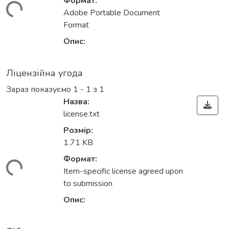
Формат:
житься...
Adobe Portable Document
Format
Опис:
Ліцензійна угода
Зараз показуємо
1 - 1 з 1
Назва:
license.txt
Розмір:
1.71 KB
Формат:
житься...
Item-specific license agreed upon
to submission
Опис: