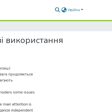
Увійти
зі використання
ізації
вага приділяється
магають
nsiders some issues
e main attention is
organize independent