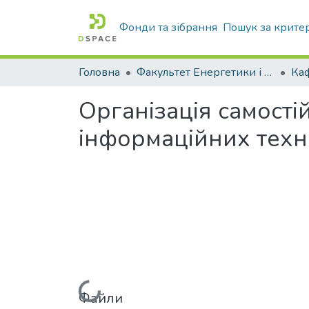
Фонди та зібрання
Пошук за крите
Головна
Факультет Енергетики і комп'ютерних технологій
Організація самості
інформаційних техн
Файли