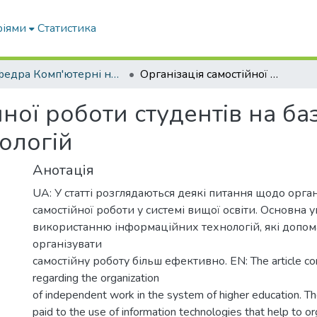
ріями
Статистика
Кафедра Комп'ютерні науки
Організація самостійної роботи студентів на базі використання інформаційних технологій
йної роботи студентів на ба
ологій
Анотація
UA: У статті розглядаються деякі питання щодо орган
самостійної роботи у системі вищої освіти. Основна у
використанню інформаційних технологій, які допо
організувати
самостійну роботу більш ефективно. EN: The article co
regarding the organization
of independent work in the system of higher education. Th
paid to the use of information technologies that help to 