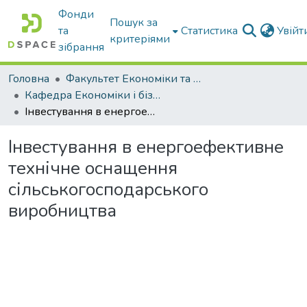
Фонди
Пошук за
та
Статистика
Увій
критеріями
зібрання
Головна
Факультет Економіки та бізнесу
Кафедра Економіки і бізнесу
Інвестування в енергоефективне технічне оснащення сільськогосподарського виробництва
Інвестування в енергоефективне
технічне оснащення
сільськогосподарського
виробництва