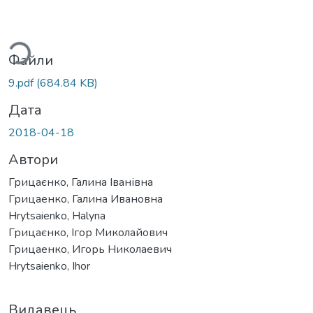
житься...
Файли
9.pdf
(684.84 KB)
Дата
2018-04-18
Автори
Грицаєнко, Галина Іванівна
Грицаенко, Галина Ивановна
Hrytsaienko, Halyna
Грицаєнко, Ігор Миколайович
Грицаенко, Игорь Николаевич
Hrytsaienko, Ihor
Видавець