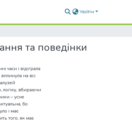
Увійти
вання та поведінки
і часи і відіграла
 вплинула на всі
галузей
, логіку, вбираючи
рики – усне
актуальна, бо
ло і має
ть того, як має