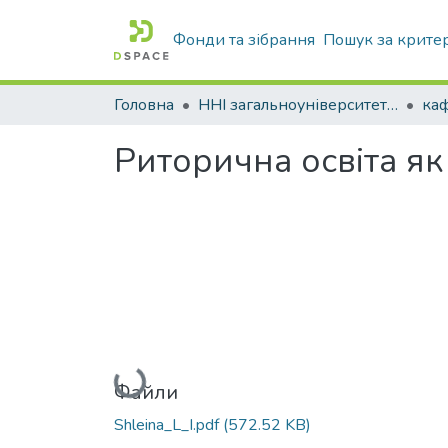
Фонди та зібрання
Пошук за крите
Головна
ННІ загальноуніверситетської підготовки
Риторична освіта як
Вантажиться...
Файли
Shleina_L_I.pdf
(572.52 KB)