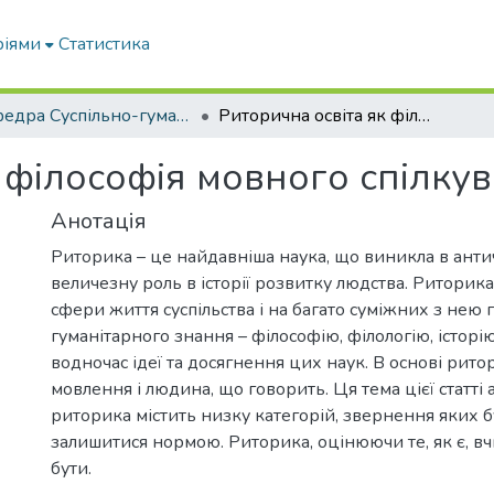
ріями
Статистика
кафедра Суспільно-гуманітарні науки
Риторична освіта як філософія мовного спілкування та поведінки
 філософія мовного спілку
Анотація
Риторика – це найдавніша наука, що виникла в античн
величезну роль в історії розвитку людства. Риторика
сфери життя суспільства і на багато суміжних з нею 
гуманітарного знання – філософію, філологію, історію
водночас ідеї та досягнення цих наук. В основі рито
мовлення і людина, що говорить. Ця тема цієї статті 
риторика містить низку категорій, звернення яких бу
залишитися нормою. Риторика, оцінюючи те, як є, вчи
бути.