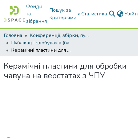
Фонди
Пошук за
та
Статистика
Увій
критеріями
зібрання
Головна
Конференції, збірки, публікації молодих вчених і здобувачів : магістрів, бакалаврів, аспірантів.
Публікації здобувачів (бакалаврів. магістрів, аспірантів)
Керамічні пластини для обробки чавуна на верстатах з ЧПУ
Керамічні пластини для обробки
чавуна на верстатах з ЧПУ