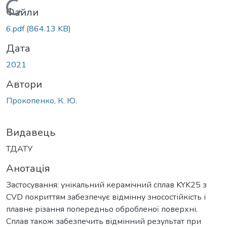
Вантажиться...
Файли
6.pdf
(864.13 KB)
Дата
2021
Автори
Прокопенко, К. Ю.
Видавець
ТДАТУ
Анотація
Застосування: унікальний керамічний сплав KYK25 з
CVD покриттям забезпечує відмінну зносостійкість і
плавне різання попередньо обробленої поверхні.
Сплав також забезпечить відмінний результат при