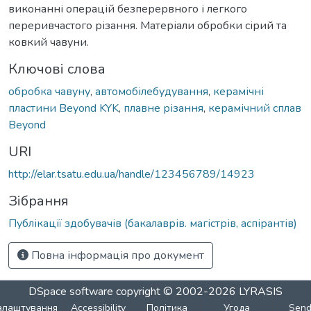
виконанні операцій безперервного і легкого
переривчастого різання. Матеріали обробки сірий та
ковкий чавуни.
Ключові слова
обробка чавуну
,
автомобілебудування
,
керамічні
пластини Beyond KYK
,
плавне різання
,
керамічний сплав
Beyond
URI
http://elar.tsatu.edu.ua/handle/123456789/14923
Зібрання
Публікації здобувачів (бакалаврів. магістрів, аспірантів)
Повна інформація про документ
DSpace software
copyright © 2002-2026
LYRASIS
алаштування
Accessibility
Політика
Угода
Sen