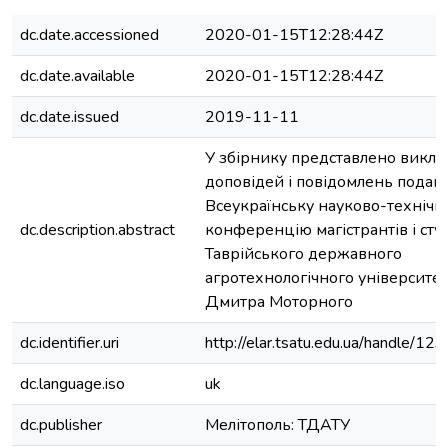
dc.date.accessioned
2020-01-15T12:28:44Z
dc.date.available
2020-01-15T12:28:44Z
dc.date.issued
2019-11-11
У збірнику представлено викла
доповідей і повідомлень подани
Всеукраїнську науково-технічн
dc.description.abstract
конференцію магістрантів і сту
Таврійського державного
агротехнологічного університет
Дмитра Моторного
dc.identifier.uri
http://elar.tsatu.edu.ua/handle/
dc.language.iso
uk
dc.publisher
Мелітополь: ТДАТУ