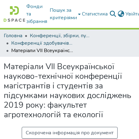
Фонди
Пошук за
та
Статистика
Увій
критеріями
зібрання
Головна
Конференції, збірки, публікації молодих вчених і здобувачів : магістрів, бакалаврів, аспірантів.
Конференції здобувачів та молодих вчених
Матеріали VII Всеукраїнської науково-технічної конференції магістрантів і студентів за підсумками наукових досліджень 2019 року: факультет агротехнологій та екології
Матеріали VII Всеукраїнської
науково-технічної конференції
магістрантів і студентів за
підсумками наукових досліджень
2019 року: факультет
агротехнологій та екології
Скорочена інформація про документ