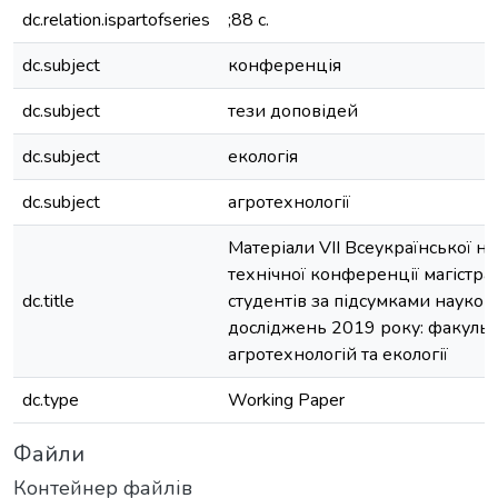
dc.relation.ispartofseries
;88 с.
dc.subject
конференція
dc.subject
тези доповідей
dc.subject
екологія
dc.subject
агротехнології
Матеріали VII Всеукраїнської н
технічної конференції магістран
dc.title
студентів за підсумками науков
досліджень 2019 року: факульт
агротехнологій та екології
dc.type
Working Paper
Файли
Контейнер файлів