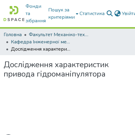
Фонди
Пошук за
та
Статистика
Увій
критеріями
зібрання
Головна
Факультет Механіко-технологічний
Кафедра Інженерної механіки та комп'ютерного проектування
Дослідження характеристик привода гідроманіпулятора
Дослідження характеристик
привода гідроманіпулятора