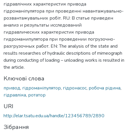
гідравлічних характеристик привода
гідроманіпулятора при проведенні навантажувально-
розвантажувальних робіт. RU: В статье приведен
анализ и результаты исследований
гидравлических характеристик привода
гидроманипулятора при проведении погрузочно-
разгрузочных работ. EN: The analysis of the state and
results researches of hydraulic descriptions of mimeograph
during conducting of loading – unloading works is resulted in
the article.
Ключові слова
привод
,
гідроманіпулятор
,
гідронасос
,
робоча рідина
,
гідравліка
,
ротатор
URI
http://elar.tsatu.edu.ua/handle/123456789/2890
Зібрання