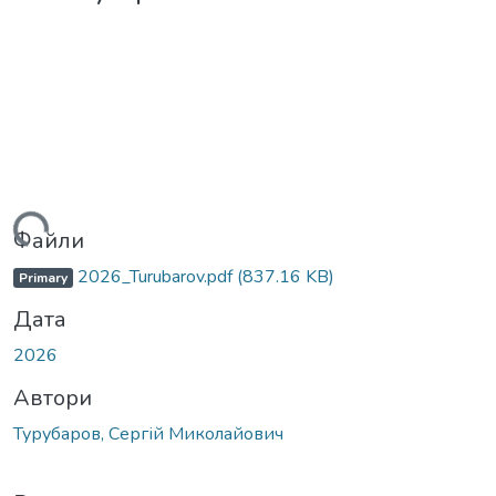
ажиться...
Файли
2026_Turubarov.pdf
(837.16 KB)
Primary
Дата
2026
Автори
Турубаров, Сергій Миколайович