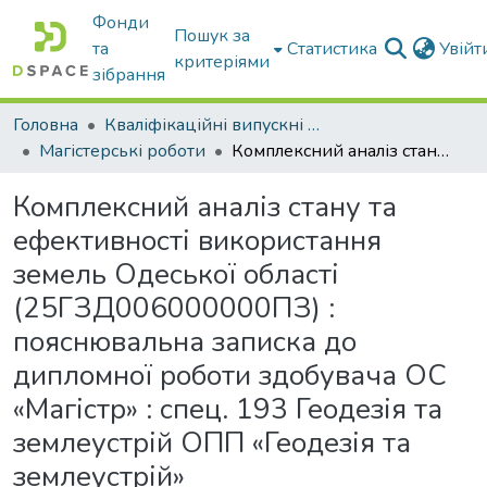
Фонди
Пошук за
та
Статистика
Увій
критеріями
зібрання
Головна
Кваліфікаційні випускні роботи бакалаврів і магістрів
Магістерські роботи
Комплексний аналіз стану та ефективності використання земель Одеської області (25ГЗД006000000ПЗ) : пояснювальна записка до дипломної роботи здобувача ОС «Магістр» : спец. 193 Геодезія та землеустрій ОПП «Геодезія та землеустрій»
Комплексний аналіз стану та
ефективності використання
земель Одеської області
(25ГЗД006000000ПЗ) :
пояснювальна записка до
дипломної роботи здобувача ОС
«Магістр» : спец. 193 Геодезія та
землеустрій ОПП «Геодезія та
землеустрій»