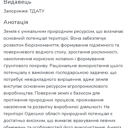
Видавець
Запоріжжя: ТДАТУ
Анотація
Земля є унікальним природним ресурсом, що визначає
основний потенціал території. Вона забезпечує
розвиток біорізноманіття, формування підземного та
поверхневого водного стоку, зростання рослинності,
накопичення корисних копалин і формування
ґрунтового покриву. Раціональне використання цього
потенціалу є важливою господарською задачею, що
потребує невідкладного вирішення, адже земля
виступає основним ресурсом агропромислового
виробництва. Поверхня землі є базисом для
протікання природних процесів, проживання
населення та розвитку виробничої діяльності. На
території Одеської області природний потенціал є
достатньо високим, що вимагає врахування певних
обмежень та особливостей його використання. Аналіз