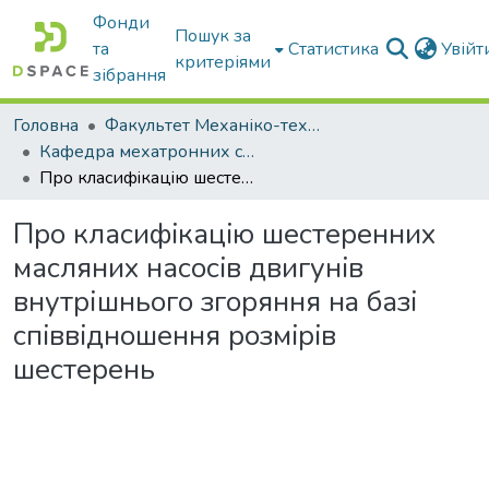
Фонди
Пошук за
та
Статистика
Увій
критеріями
зібрання
Головна
Факультет Механіко-технологічний
Кафедра мехатронних систем тракторів та сільскогосподарських машин
Про класифiкацiю шестеренних масляних насосiв двигунiв внутрішнього згоряння нa базi cпiввiдношення розмipiв шестерень
Про класифiкацiю шестеренних
масляних насосiв двигунiв
внутрішнього згоряння нa базi
cпiввiдношення розмipiв
шестерень