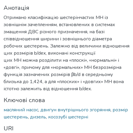
Анотація
Отримано класифікацію шестерінчастих МН із
зовнішнім зачепленням, встановлених в системах
змащення ДВС різного призначення, на базі
співвідношення ширини і зовнішнього діаметра
робочих шестерень. Залежно від величини відношення
цих розмірів b/dex, виконані конструкції
цих МН можна розділити на «плоскі», «нормальні» і
«довгі», причому для «нормальних» МН безрозмірна
функція зазначених розмірів βb/d в середньому
близька до 1,424, а для «плоских» і «довгих» МН вона
істотно залежить від відношення b/dex.
Ключові слова
масляний насос
,
двигун внутрішнього згоряння
,
розмір
шестерень
,
дизель
,
косозубі шестерні
URI