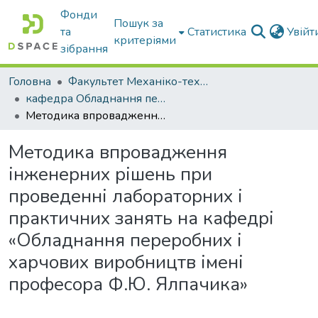
Фонди
Пошук за
та
Статистика
Увій
критеріями
зібрання
Головна
Факультет Механіко-технологічний
кафедра Обладнання переробних і харчових виробництв ім. професора Ф.Ю. Ялпачика
Методика впровадження інженерних рішень при проведенні лабораторних і практичних занять на кафедрі «Обладнання переробних і харчових виробництв імені професора Ф.Ю. Ялпачика»
Методика впровадження
інженерних рішень при
проведенні лабораторних і
практичних занять на кафедрі
«Обладнання переробних і
харчових виробництв імені
професора Ф.Ю. Ялпачика»