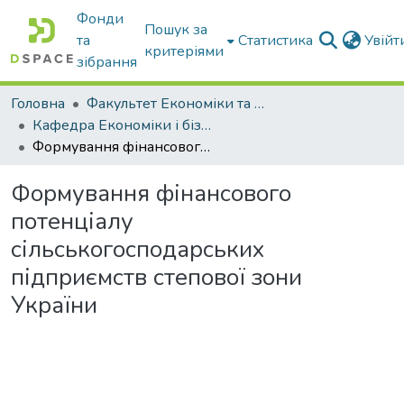
Фонди
Пошук за
та
Статистика
Увій
критеріями
зібрання
Головна
Факультет Економіки та бізнесу
Кафедра Економіки і бізнесу
Формування фінансового потенціалу сільськогосподарських підприємств степової зони України
Формування фінансового
потенціалу
сільськогосподарських
підприємств степової зони
України