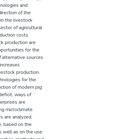
hnologies and
irection of the
in the livestock
ector of agricultural
oduction costs
ck production are
portunities for the
f alternative sources
 increases
ivestock production.
chnologies for the
uction of modern pig
eficit, ways of
erprises are
ng microclimate
s are analyzed,
e, based on the
s well as on the use