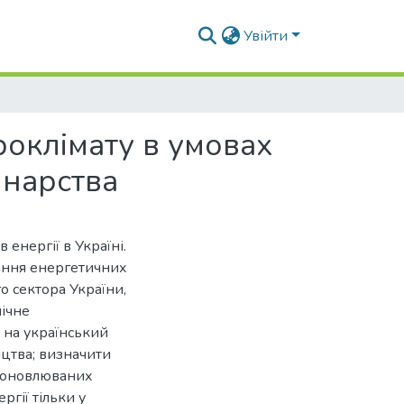
Увійти
оклімату в умовах
инарства
енергії в Україні.
тання енергетичних
о сектора України,
ічне
 на український
ицтва; визначити
поновлюваних
ргії тільки у