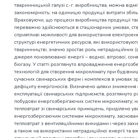
тваринницькій галузі с.-г. виробництва, можна відм
закономірність: на одиницю продукції витрати збіл
Враховуючи, що процеси виробництва продукції т
переважно здійснюються в стаціонарних умовах, с
сприятливі можливості для використання електроене
структурі енергетичних ресурсів, які використовуют
тваринництві, значно зростає роль нетрадиційних 
джерел поновлюваної енергії – водної, вітрової, соня
біогазу. У статті розглянуто впровадження енергозб
технологій для створення мікроклімату при будівниц
сучасних свинарських ферм і комплексів в умовах з
дефіциту енергоносіїв. Визначено шляхи зниження
експлуатації свинарських підприємств, розглянуто рі
побудови енергозберігаючих систем мікроклімату; н
тепловтрат зі свинарських приміщень, приділено ув
енергозберігаючим системам мікроклімату, заснова
тепловтрат з вентиляційними викидами і через захи
а також на використанні нетрадиційної енергії та в