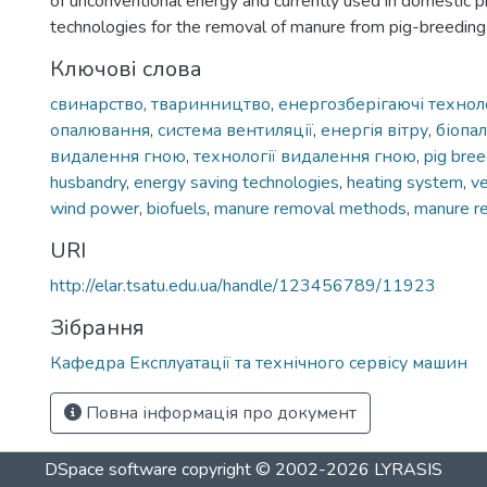
of unconventional energy and currently used in domestic p
technologies for the removal of manure from pig-breeding
Ключові слова
свинарство
,
тваринництво
,
енергозберігаючі техноло
опалювання
,
система вентиляції
,
енергія вітру
,
біопа
видалення гною
,
технології видалення гною
,
pig bree
husbandry
,
energy saving technologies
,
heating system
,
ve
wind power
,
biofuels
,
manure removal methods
,
manure r
URI
http://elar.tsatu.edu.ua/handle/123456789/11923
Зібрання
Кафедра Експлуатації та технічного сервісу машин
Повна інформація про документ
DSpace software
copyright © 2002-2026
LYRASIS