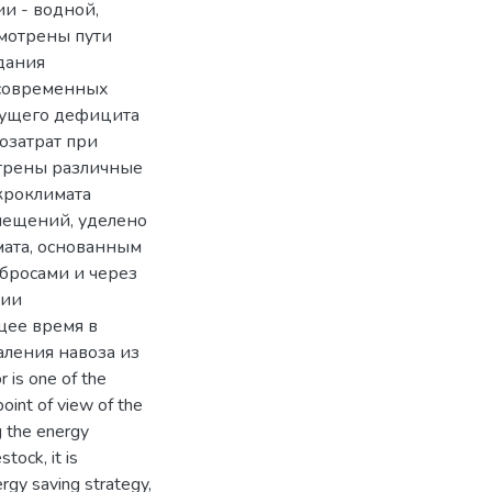
и - водной,
смотрены пути
дания
 современных
тущего дефицита
озатрат при
отрены различные
кроклимата
мещений, уделено
ата, основанным
бросами и через
нии
щее время в
аления навоза из
 is one of the
oint of view of the
g the energy
stock, it is
ergy saving strategy,