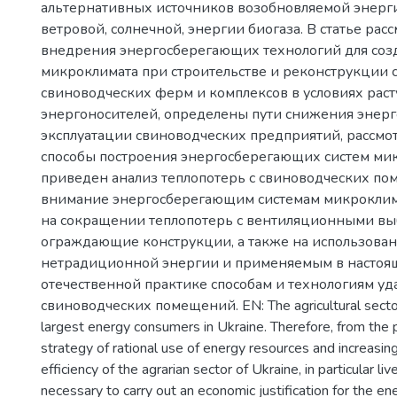
альтернативных источников возобновляемой энерги
ветровой, солнечной, энергии биогаза. В статье рас
внедрения энергосберегающих технологий для соз
микроклимата при строительстве и реконструкции
свиноводческих ферм и комплексов в условиях рас
энергоносителей, определены пути снижения энерг
эксплуатации свиноводческих предприятий, рассм
способы построения энергосберегающих систем ми
приведен анализ теплопотерь с свиноводческих по
внимание энергосберегающим системам микроклим
на сокращении теплопотерь с вентиляционными вы
ограждающие конструкции, а также на использова
нетрадиционной энергии и применяемым в настоя
отечественной практике способам и технологиям уд
свиноводческих помещений. EN: The agricultural sector
largest energy consumers in Ukraine. Therefore, from the p
strategy of rational use of energy resources and increasin
efficiency of the agrarian sector of Ukraine, in particular live
necessary to carry out an economic justification for the en