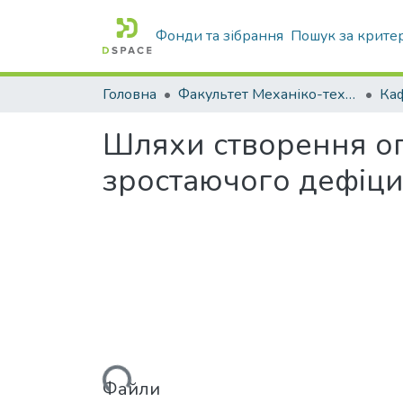
Фонди та зібрання
Пошук за крите
Головна
Факультет Механіко-технологічний
Шляхи створення оп
зростаючого дефіцит
Вантажиться...
Файли