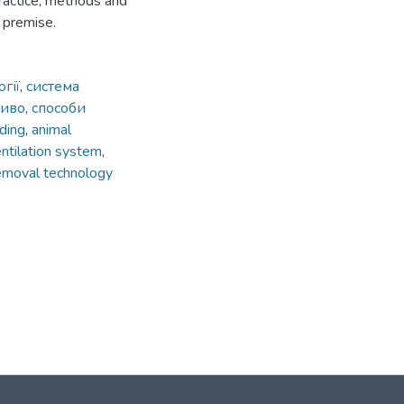
ractice, methods and
 premise.
гії
,
система
ливо
,
способи
ding
,
animal
ntilation system
,
emoval technology