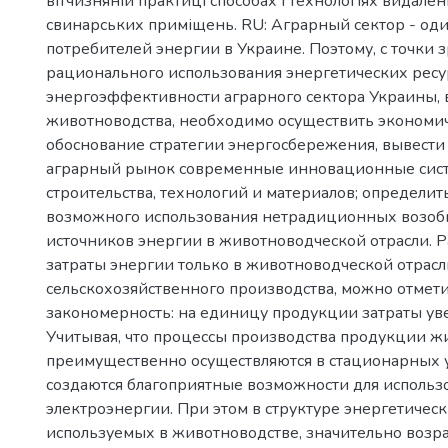
вітчизняній практиці способах і технологіях видален
свинарських приміщень. RU: Аграрный сектор - од
потребителей энергии в Украине. Поэтому, с точки 
рационального использования энергетических рес
энергоэффективности аграрного сектора Украины, в
животноводства, необходимо осуществить экономи
обоснование стратегии энергосбережения, вывести
аграрный рынок современные инновационные сис
строительства, технологий и материалов; определи
возможного использования нетрадиционных возо
источников энергии в животноводческой отрасли. Р
затраты энергии только в животноводческой отрасл
сельскохозяйственного производства, можно отмет
закономерность: на единицу продукции затраты ув
Учитывая, что процессы производства продукции ж
преимущественно осуществляются в стационарных у
создаются благоприятные возможности для использ
электроэнергии. При этом в структуре энергетическ
используемых в животноводстве, значительно возра