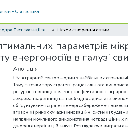
ріями
Статистика
Кафедра Експлуатації та технічного сервісу машин
Шляхи створення оптимальних параметрів мікроклімату в умовах зростаючого дефіциту енергоносіїв в галузі свинарства
тимальних параметрів мікр
у енергоносіїв в галузі св
Анотація
UK: Аграрний сектор – один з найбільших споживачів 
Тому, з точки зору стратегії раціонального викорис
ресурсів і підвищення енергоефективності аграрног
зокрема тваринництва, необхідно здійснити економ
обґрунтування стратегії енергозбереження, вивести
аграрний ринок сучасні інноваційні системи будівн
напрями можливого використання нетрадиційних 
джерел енергії в цій галузі. Розглядаючи витрати ене