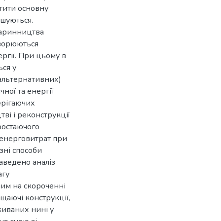
ітити основну
ьшуються.
варинництва
творюються
ргії. При цьому в
ься у
(альтернативних)
чної та енергії
ерігаючих
тві і реконструкції
ростаючого
 енерговитрат при
зні способи
аведено аналіз
агу
ним на скороченні
щаючі конструкції,
живаних нині у