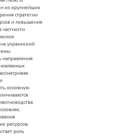
ня гною зі
ин из крупнейших
зрения стратегии
урсов и повышения
 частности
ческое
 на украинский
темы
ть направления
бновляемых
ассматривая
и
ить основную
еличиваются.
ивотноводства
словиях,
ования
их ресурсов,
стает роль