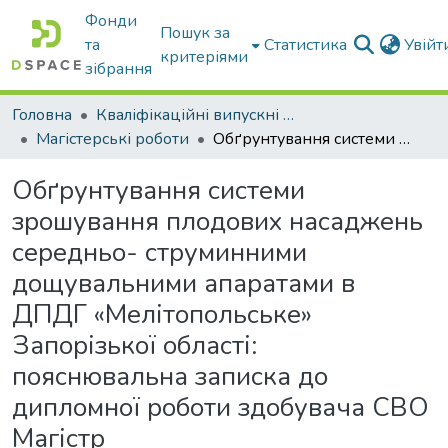
Фонди
Пошук за
та
Статистика
Увій
критеріями
зібрання
Головна
Кваліфікаційні випускні роботи бакалаврів і магістрів
Магістерські роботи
Обґрунтування системи зрошування плодових насаджень середньо- струминними дощувальними апаратами в ДПДГ «Мелітопольське» Запорізької області: пояснювальна записка до дипломної роботи здобувача СВО Магістр
Обґрунтування системи
зрошування плодових насаджень
середньо- струминними
дощувальними апаратами в
ДПДГ «Мелітопольське»
Запорізької області:
пояснювальна записка до
дипломної роботи здобувача СВО
Магістр