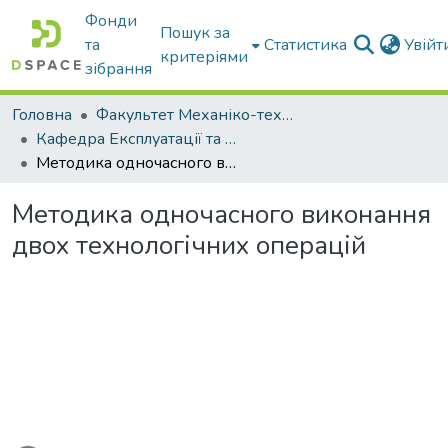
Фонди
Пошук за
та
Статистика
Увій
критеріями
зібрання
Головна
Факультет Механіко-технологічний
Кафедра Експлуатації та технічного сервісу машин
Методика одночасного виконання двох технологічних операцій
Методика одночасного виконання
двох технологічних операцій