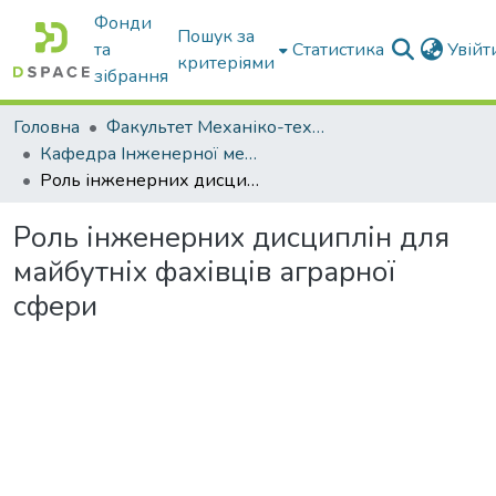
Фонди
Пошук за
та
Статистика
Увій
критеріями
зібрання
Головна
Факультет Механіко-технологічний
Кафедра Інженерної механіки та комп'ютерного проектування
Роль інженерних дисциплін для майбутніх фахівців аграрної сфери
Роль інженерних дисциплін для
майбутніх фахівців аграрної
сфери