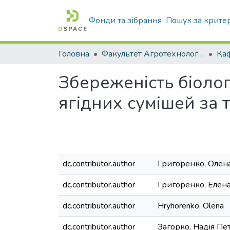
Фонди та зібрання
Пошук за крите
Головна
Факультет Агротехнологій та екології
Збереженість біолог
ягідних сумішей за
dc.contributor.author
Григоренко, Олена
dc.contributor.author
Григоренко, Елен
dc.contributor.author
Hryhorenko, Olena
dc.contributor.author
Загорко, Надія Пе