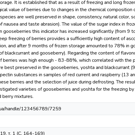
orage. It is established that as a result of freezing and long froz
ogical value of berries due to changes in the chemical composition
l species are well preserved in shape, consistency, natural color,
 of nausea and taste abrasion). The value of the sugar index in fr
In gooseberries this indicator has increased significantly (from 9 
p freezing of berries provides a sufficiently high content of as
ion, and after 9 months of frozen storage amounted to 78% in 
d of blackcurrant and gooseberry). Regarding the content of flavono
 of berries was high enough - 83-88%, which correlated with the pr
re best preserved in the gooseberries, yoshta and blackcurrant (
f pectin substances in samples of red current and raspberry (13 
hese berries and the selection of juice during defrosting. The res
igated varieties of gooseberries and yoshta for the freezing by s
d berry mixtures.
edu.ua/handle/123456789/7259
9, т. 1 (С. 164-169)