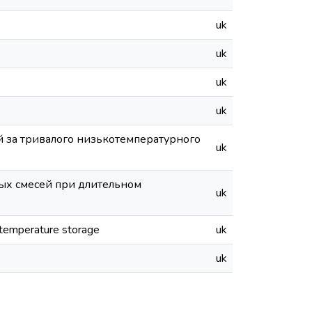
uk
uk
uk
uk
ей за тривалого низькотемпературного
uk
ых смесей при длительном
uk
-temperature storage
uk
uk