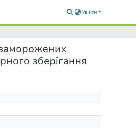
Увійти
в заморожених
урного зберігання