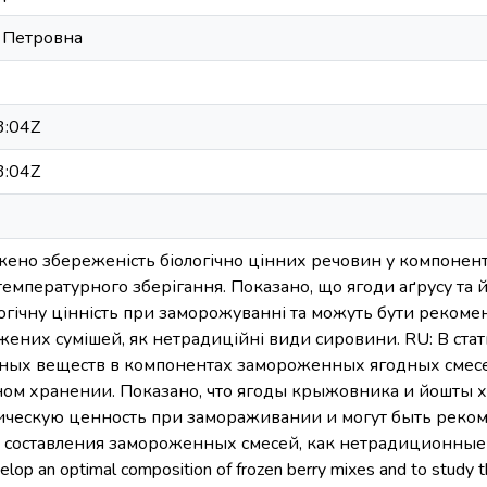
 Петровна
3:04Z
3:04Z
іджено збереженість біологічно цінних речовин у компоне
емпературного зберігання. Показано, що ягоди аґрусу та 
ологічну цінність при заморожуванні та можуть бути реком
ених сумішей, як нетрадиційні види сировини. RU: В ста
ных веществ в компонентах замороженных ягодных смес
ом хранении. Показано, что ягоды крыжовника и йошты 
гическую ценность при замораживании и могут быть рек
 составления замороженных смесей, как нетрадиционные ви
elop an optimal composition of frozen berry mixes and to study t