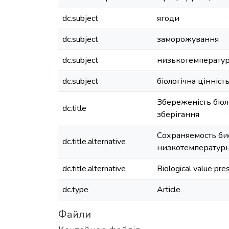
dc.subject
ягоди
dc.subject
заморожування
dc.subject
низькотемператур
dc.subject
біологічна цінніст
Збереженість біол
dc.title
зберігання
Сохраняемость би
dc.title.alternative
низкотемператур
dc.title.alternative
Biological value pr
dc.type
Article
Файли