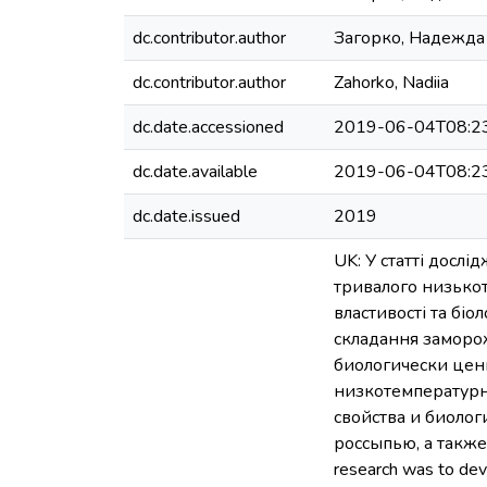
dc.contributor.author
Загорко, Надежда
dc.contributor.author
Zahorko, Nadiia
dc.date.accessioned
2019-06-04T08:2
dc.date.available
2019-06-04T08:2
dc.date.issued
2019
UK: У статті досл
тривалого низькот
властивості та бі
складання заморож
биологически цен
низкотемпературн
свойства и биоло
россыпью, а также
research was to dev