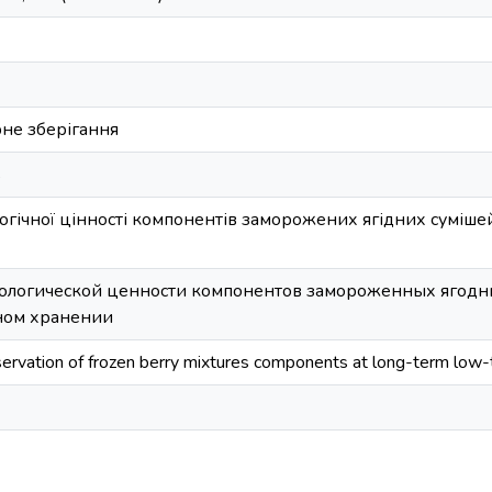
не зберігання
ь
огічної цінності компонентів заморожених ягідних суміш
ологической ценности компонентов замороженных ягодн
ном хранении
eservation of frozen berry mixtures components at long-term low