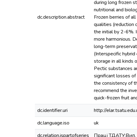
during long frozen st
nutritional and biol
dc.description.abstract
Frozen berries of al
qualities (reduction
the initial by 2-6%. 
more harmonious. Dee
long-term preservat
(Interspecific hybri
storage in all kinds
Pectic substances a
significant losses o
the consistency of t
recommend the invest
quick-frozen fruit an
dc.identifier.uri
http://elar.tsatu.
dc.language.iso
uk
dc.relation.ispartofseries
Праці ТДАТУ;Вип. 1