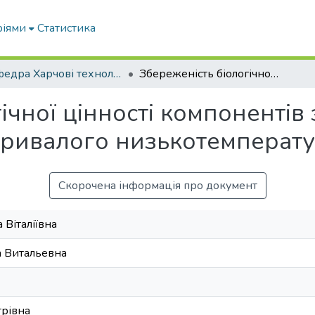
ріями
Статистика
Кафедра Харчові технологіі та готельно-ресторанна справа
Збереженість біологічної цінності компонентів заморожених ягідних сумішей за тривалого низькотемпературного зберігання
ічної цінності компоненті
 тривалого низькотемперат
Скорочена інформація про документ
 Віталіївна
а Витальевна
трівна