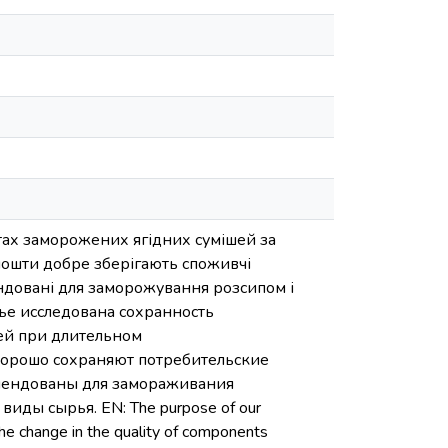
нтах заморожених ягідних сумішей за
йошти добре зберігають споживчі
ендовані для заморожування розсипом і
тье исследована сохранность
ей при длительном
хорошо сохраняют потребительские
омендованы для замораживания
ды сырья. EN: The purpose of our
he change in the quality of components