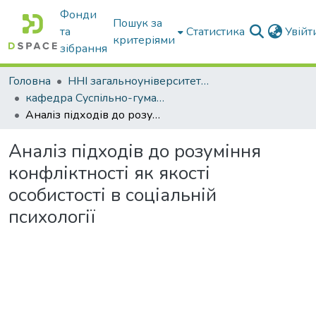
Фонди
Пошук за
та
Статистика
Увій
критеріями
зібрання
Головна
ННІ загальноуніверситетської підготовки
кафедра Суспільно-гуманітарні науки
Аналіз підходів до розуміння конфліктності як якості особистості в соціальній психології
Аналіз підходів до розуміння
конфліктності як якості
особистості в соціальній
психології