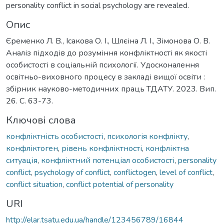
personality conflict in social psychology are revealed.
Опис
Єременко Л. В., Ісакова О. І., Шлєіна Л. І., Зімонова О. В.
Аналіз підходів до розуміння конфліктності як якості
особистості в соціальній психології. Удосконалення
освітньо-виховного процесу в закладі вищої освіти :
збірник науково-методичних праць ТДАТУ. 2023. Вип.
26. С. 63-73.
Ключові слова
конфліктність особистості
,
психологія конфлікту
,
конфліктоген
,
рівень конфліктності
,
конфліктна
ситуація
,
конфліктний потенціал особистості
,
personality
conflict
,
psychology of conflict
,
conflictogen
,
level of conflict
,
conflict situation
,
conflict potential of personality
URI
http://elar.tsatu.edu.ua/handle/123456789/16844