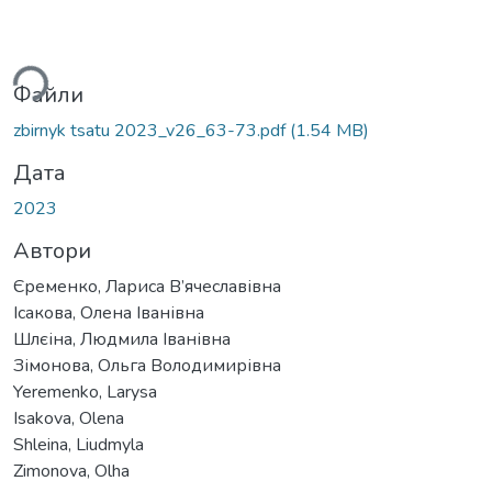
ься...
Файли
zbirnyk tsatu 2023_v26_63-73.pdf
(1.54 MB)
Дата
2023
Автори
Єременко, Лариса В’ячеславівна
Ісакова, Олена Іванівна
Шлєіна, Людмила Іванівна
Зімонова, Ольга Володимирівна
Yeremenko, Larysa
Isakova, Olena
Shleina, Liudmyla
Zimonova, Olha