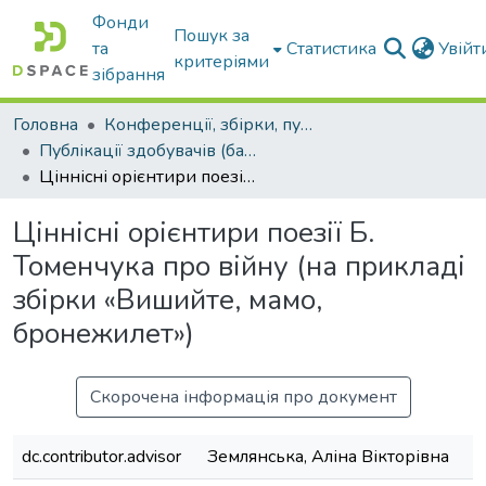
Фонди
Пошук за
та
Статистика
Увій
критеріями
зібрання
Головна
Конференції, збірки, публікації молодих вчених і здобувачів : магістрів, бакалаврів, аспірантів.
Публікації здобувачів (бакалаврів. магістрів, аспірантів)
Ціннісні орієнтири поезії Б. Томенчука про війну (на прикладі збірки «Вишийте, мамо, бронежилет»)
Ціннісні орієнтири поезії Б.
Томенчука про війну (на прикладі
збірки «Вишийте, мамо,
бронежилет»)
Скорочена інформація про документ
dc.contributor.advisor
Землянська, Аліна Вікторівна