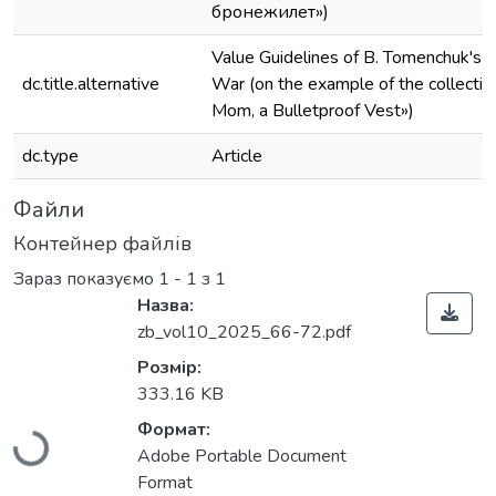
бронежилет»)
Value Guidelines of B. Tomenchuk's 
dc.title.alternative
War (on the example of the collectio
Mom, a Bulletproof Vest»)
dc.type
Article
Файли
Контейнер файлів
Зараз показуємо
1 - 1 з 1
Назва:
zb_vol10_2025_66-72.pdf
Розмір:
Вантажиться...
333.16 KB
Формат:
Adobe Portable Document
Format