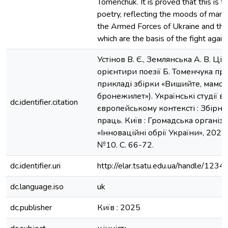
Tomenchuk. It is proved that this is t
poetry, reflecting the moods of many 
the Armed Forces of Ukraine and thei
which are the basis of the fight agai
Устінов В. Є., Землянська А. В. Цін
орієнтири поезії Б. Томенчука про
прикладі збірки «Вишийте, мамо,
бронежилет»). Українські студії в
dc.identifier.citation
європейському контексті : Збірн
праць. Київ : Громадська організа
«Інноваційні обрії України», 2025
№10. С. 66-72.
dc.identifier.uri
http://elar.tsatu.edu.ua/handle/12
dc.language.iso
uk
dc.publisher
Київ : 2025