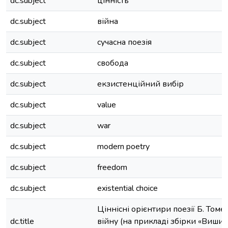
dc.subject
цінність
dc.subject
війна
dc.subject
сучасна поезія
dc.subject
свобода
dc.subject
екзистенційний вибір
dc.subject
value
dc.subject
war
dc.subject
modern poetry
dc.subject
freedom
dc.subject
existential choice
Ціннісні орієнтири поезії Б. Томе
dc.title
війну (на прикладі збірки «Виший