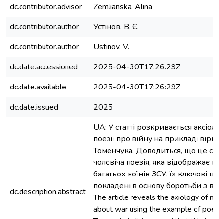
dc.contributor.advisor
Zemlianska, Alina
dc.contributor.author
Устінов, В. Є.
dc.contributor.author
Ustinov, V.
dc.date.accessioned
2025-04-30T17:26:29Z
dc.date.available
2025-04-30T17:26:29Z
dc.date.issued
2025
UA: У статті розкривається аксіоло
поезії про війну на прикладі вірші
Томенчука. Доводиться, що це с
чоловіча поезія, яка відображає н
багатьох воїнів ЗСУ, їх ключові ці
покладені в основу боротьби з во
dc.description.abstract
The article reveals the axiology of 
about war using the example of poe