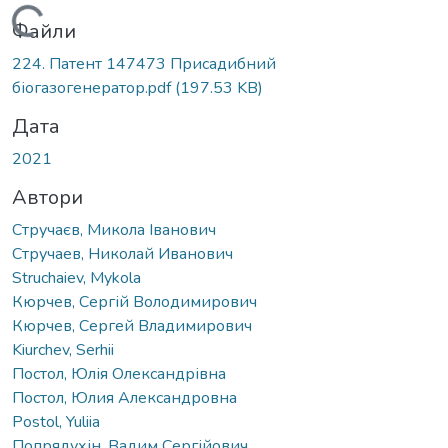
Вантажиться...
Файли
224. Патент 147473 Присадибний
біогазогенератор.pdf
(197.53 KB)
Дата
2021
Автори
Стручаєв, Микола Іванович
Стручаев, Николай Иванович
Struchaiev, Mykola
Кюрчев, Сергій Володимирович
Кюрчев, Сергей Владимирович
Kiurchev, Serhii
Постол, Юлія Олександрівна
Постол, Юлия Александровна
Postol, Yuliia
Попрядухін, Вадим Сергійович