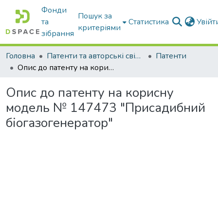
Фонди
Пошук за
та
Статистика
Увій
критеріями
зібрання
Головна
Патенти та авторські свідоцтва
Патенти
Опис до патенту на корисну модель № 147473 "Присадибний біогазогенератор"
Опис до патенту на корисну
модель № 147473 "Присадибний
біогазогенератор"