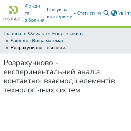
Фонди
Пошук за
та
Статистика
Увій
критеріями
зібрання
Головна
Факультет Енергетики і комп'ютерних технологій
Кафедра Вища математика та фізика
Розрахунково - експериментальний аналіз контактної взаємодії елементів технологічних систем
Розрахунково -
експериментальний аналіз
контактної взаємодії елементів
технологічних систем