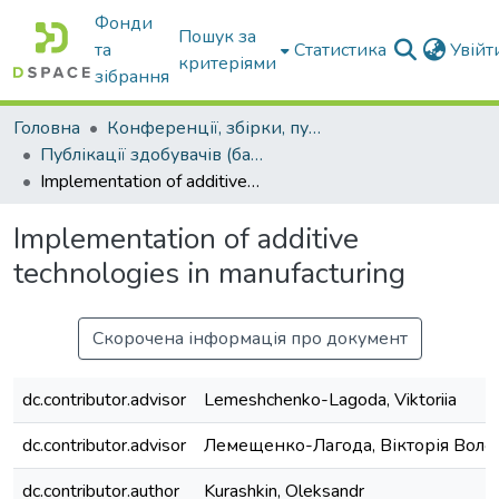
Фонди
Пошук за
та
Статистика
Увій
критеріями
зібрання
Головна
Конференції, збірки, публікації молодих вчених і здобувачів : магістрів, бакалаврів, аспірантів.
Публікації здобувачів (бакалаврів. магістрів, аспірантів)
Implementation of additive technologies in manufacturing
Implementation of additive
technologies in manufacturing
Скорочена інформація про документ
dc.contributor.advisor
Lemeshchenko-Lagoda, Viktoriia
dc.contributor.advisor
Лемещенко-Лагода, Вікторія Вол
dc.contributor.author
Kurashkin, Oleksandr