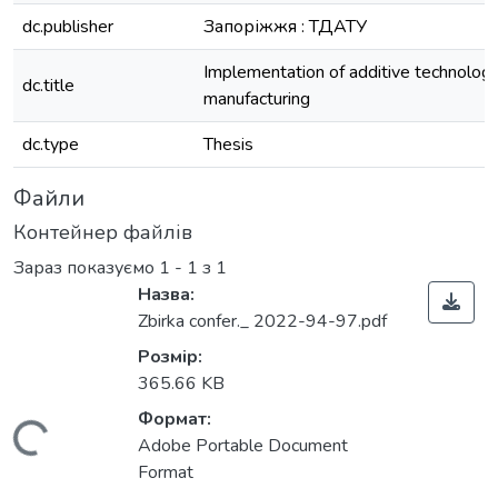
dc.publisher
Запоріжжя : ТДАТУ
Implementation of additive technologi
dc.title
manufacturing
dc.type
Thesis
Файли
Контейнер файлів
Зараз показуємо
1 - 1 з 1
Назва:
Zbirka confer._ 2022-94-97.pdf
Розмір:
365.66 KB
Формат:
Вантажиться...
Adobe Portable Document
Format