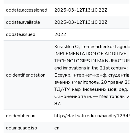
dc.date.accessioned
2025-03-12T13:10:22Z
dc.date.available
2025-03-12T13:10:22Z
dc.date.issued
2022
Kurashkin O., Lemeshchenko-Lagoda V.
IMPLEMENTATION OF ADDITIVE
TECHNOLOGIES IN MANUFACTURING 
and innovations in the 21st century : 
dc.identifier.citation
Всеукр. Інтернет-конф. студентів 
вчених (Мелітополь, 20 травня 2022
ТДАТУ; каф. Іноземних мов; ред. кол
Симоненко та ін. — Мелітополь, 20
97.
dc.identifier.uri
http://elar.tsatu.edu.ua/handle/123
dc.language.iso
en