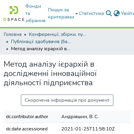
Фонди
Пошук за
та
Статистика
Увій
критеріями
зібрання
Головна
Конференції, збірки, публікації молодих вчених і здобувачів : магістрів, бакалаврів, аспірантів.
Публікації здобувачів (бакалаврів. магістрів, аспірантів)
Метод аналізу ієрархій в дослідженні інноваційної діяльності підприємства
Метод аналізу ієрархій в
дослідженні інноваційної
діяльності підприємства
Скорочена інформація про документ
dc.contributor.author
Андріяшин, В. С.
dc.date.accessioned
2021-01-25T11:58:10Z