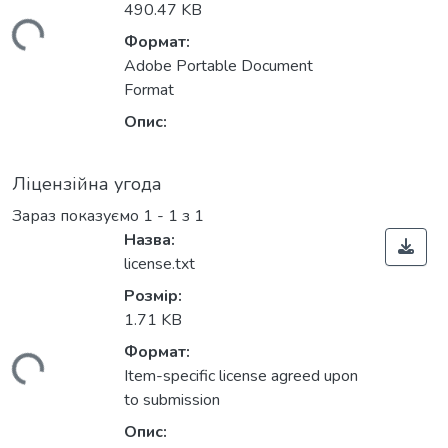
490.47 KB
житься...
Формат:
Adobe Portable Document
Format
Опис:
Ліцензійна угода
Зараз показуємо
1 - 1 з 1
Назва:
license.txt
Розмір:
1.71 KB
Формат:
житься...
Item-specific license agreed upon
to submission
Опис: