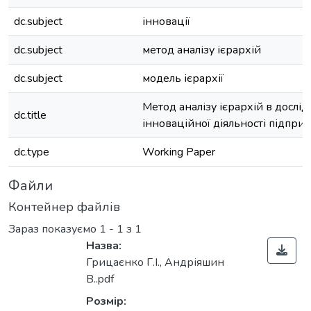
dc.subject
інновації
dc.subject
метод аналізу ієрархій
dc.subject
модель ієрархії
Метод аналізу ієрархій в дослі
dc.title
інноваційної діяльності підпри
dc.type
Working Paper
Файли
Контейнер файлів
Зараз показуємо
1 - 1 з 1
Назва:
Грицаєнко Г.І., Андріяшин
В..pdf
Розмір: