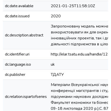
dc.date.available
2021-01-25T11:58:10Z
dc.date.issued
2020
Запропоновану модель можна
використовувати як для окрем
dc.description.abstract
інноваційних проектів, так і дл
діяльності підприємства в цілом
dc.identifier.uri
http://elar.tsatu.edu.ua/handle/
dc.language.iso
uk
dc.publisher
ТДАТУ
Матеріали Всеукраїнської науко
конференції магістрантів і студ
dc.relation.ispartofseries
підсумками наукових досліджен
Факультет економіки та бізнесу
09-18 листопада 2020 р.);C. 87