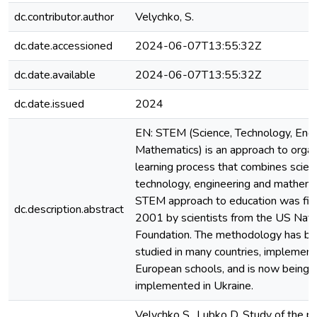
dc.contributor.author
Velychko, S.
dc.date.accessioned
2024-06-07T13:55:32Z
dc.date.available
2024-06-07T13:55:32Z
dc.date.issued
2024
EN: STEM (Science, Technology, Engi
Mathematics) is an approach to organ
learning process that combines scien
technology, engineering and mathema
STEM approach to education was firs
dc.description.abstract
2001 by scientists from the US Nati
Foundation. The methodology has be
studied in many countries, implement
European schools, and is now being a
implemented in Ukraine.
Velychko S., Lubko D. Study of the pec