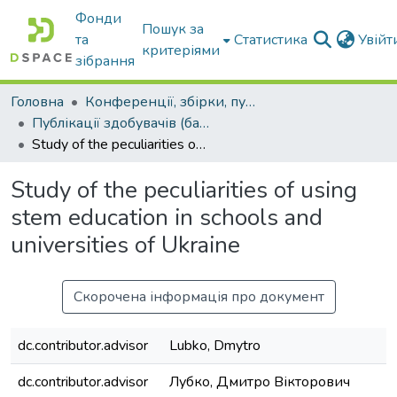
Фонди
Пошук за
та
Статистика
Увій
критеріями
зібрання
Головна
Конференції, збірки, публікації молодих вчених і здобувачів : магістрів, бакалаврів, аспірантів.
Публікації здобувачів (бакалаврів. магістрів, аспірантів)
Study of the peculiarities of using stem education in schools and universities of Ukraine
Study of the peculiarities of using
stem education in schools and
universities of Ukraine
Скорочена інформація про документ
dc.contributor.advisor
Lubko, Dmytro
dc.contributor.advisor
Лубко, Дмитро Вікторович