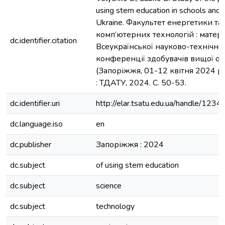
using stem education in schools and u
Ukraine. Факультет енергетики та
комп’ютерних технологій : матері
dc.identifier.citation
Всеукраїнської науково-технічної
конференції здобувачів вищої о
(Запоріжжя, 01-12 квітня 2024 р.
: ТДАТУ, 2024. С. 50-53.
dc.identifier.uri
http://elar.tsatu.edu.ua/handle/12
dc.language.iso
en
dc.publisher
Запоріжжя : 2024
dc.subject
of using stem education
dc.subject
science
dc.subject
technology