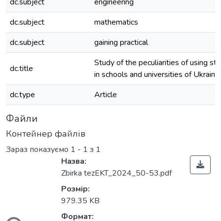
dc.subject
engineering
dc.subject
mathematics
dc.subject
gaining practical
Study of the peculiarities of using s
dc.title
in schools and universities of Ukraine
dc.type
Article
Файли
Контейнер файлів
Зараз показуємо
1 - 1 з 1
Назва:
Zbirka tezEKT_2024_50-53.pdf
Розмір:
979.35 KB
Формат: