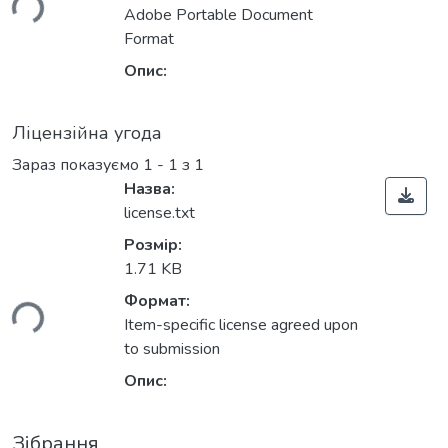
ься...
Adobe Portable Document
Format
Опис:
Ліцензійна угода
Зараз показуємо
1 - 1 з 1
Назва:
license.txt
Розмір:
1.71 KB
Формат:
ься...
Item-specific license agreed upon
to submission
Опис:
Зібрання