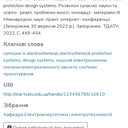
protection design systems. Розвиток сучасної науки та
освіти : реалії, проблеми якості, інновації : матеріали ІІІ
Міжнародної наук.-практ. інтернет- конференції
(Запоріжжя, 30 вересня 2022 р.). Запоріжжя : ТДАТУ,
2022. С. 449-454.
Ключові слова
corrosion is electrochemical
,
electrochemical protection
systems
,
design systems
,
корозія електрохімічна
,
системи електрохімічного захисту
,
системи
проєктування
URI
http://elar.tsatu.edu.ua/handle/123456789/16610
Зібрання
Кафедра Електроенергетики і електротехнологій
Повна інформація про документ