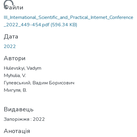
ажиться...
Файли
ІІІ_International_Scientific_and_Practical_Internet_Conference
_2022_449-454.pdf
(596.34 KB)
Дата
2022
Автори
Hulevskyi, Vadym
Myhulia, V.
Гулевський, Вадим Борисович
Мигуля, В.
Видавець
Запоріжжя : 2022
Анотація