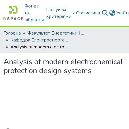
Фонди
Пошук за
та
Статистика
Увій
критеріями
зібрання
Головна
Факультет Енергетики і комп'ютерних технологій
Кафедра Електроенергетики і електротехнологій
Analysis of modern electrochemical protection design systems
Analysis of modern electrochemical
protection design systems