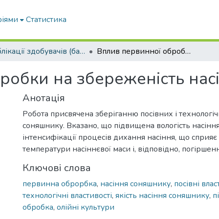
ріями
Статистика
Публікації здобувачів (бакалаврів. магістрів, аспірантів)
Вплив первинної обробки на збереженість насіння соняшнику
робки на збереженість нас
Анотація
Робота присвячена зберіганню посівних і технологі
соняшнику. Вказано, що підвищена вологість насінн
інтенсифікації процесів дихання насіння, що сприя
температури насіннєвої маси і, відповідно, погіршенн
Ключові слова
первинна оброрбка
,
насіння соняшнику
,
посівні влас
технологічні властивості
,
якість насіння соняшнику
,
п
обробка
,
олійні культури