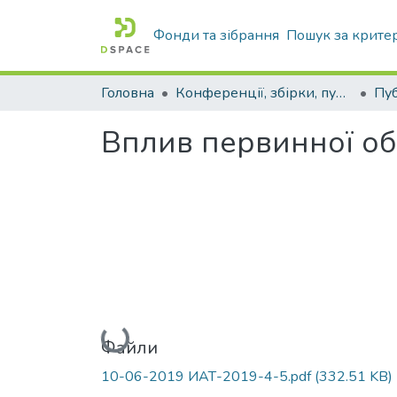
Фонди та зібрання
Пошук за крите
Головна
Конференції, збірки, публікації молодих вчених і здобувачів : магістрів, бакалаврів, аспірантів.
Вплив первинної об
Вантажиться...
Файли
10-06-2019 ИАТ-2019-4-5.pdf
(332.51 KB)