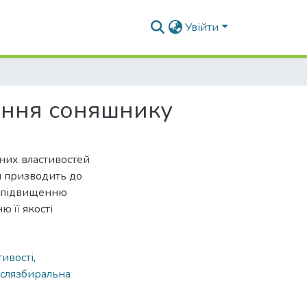
Увійти
іння соняшнику
чних властивостей
я призводить до
є підвищенню
ю її якості
тивості
,
іслязбиральна