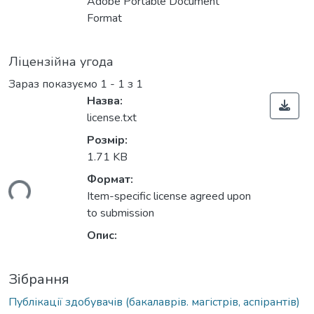
Adobe Portable Document
Format
Ліцензійна угода
Зараз показуємо
1 - 1 з 1
Назва:
license.txt
Розмір:
1.71 KB
Формат:
ься...
Item-specific license agreed upon
to submission
Опис:
Зібрання
Публікації здобувачів (бакалаврів. магістрів, аспірантів)