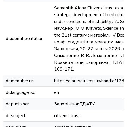
Semeniuk Alona Citizens’ trust as a r
strategic development of territorial
under conditions of instability / A. S
наук.кер.: O. O. Kravets. Science and
the 21st century : матеріали V Все
dc.identifier.citation
конф. студентів та молодих вчених
Запоріжжя, 20-22 квітня 2026 р. / 
Симоненко; В. В. Лемещенко - Лаг
Кравець та ін. Запоріжжя : ТДАТУ,
169-171.
dc.identifier.uri
https://elar.tsatu.edu.ua/handle/
dc.language.iso
en
dc.publisher
Запоріжжя: ТДАТУ
dc.subject
citizens’ trust