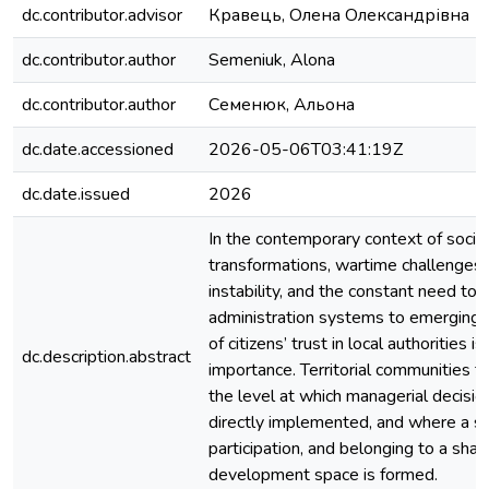
dc.contributor.advisor
Кравець, Олена Олександрівна
dc.contributor.author
Semeniuk, Alona
dc.contributor.author
Семенюк, Альона
dc.date.accessioned
2026-05-06T03:41:19Z
dc.date.issued
2026
In the contemporary context of socie
transformations, wartime challenges
instability, and the constant need to 
administration systems to emerging r
of citizens’ trust in local authorities is
dc.description.abstract
importance. Territorial communities 
the level at which managerial decisi
directly implemented, and where a se
participation, and belonging to a shar
development space is formed.