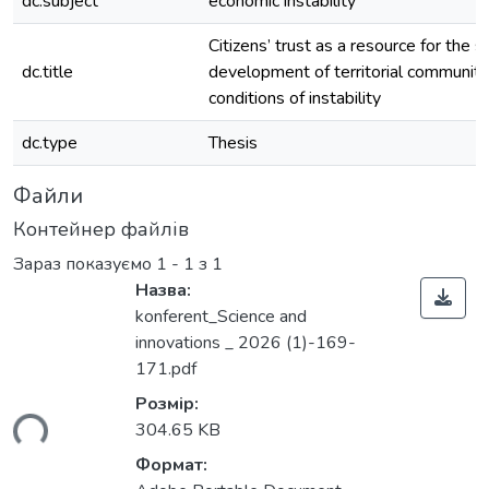
dc.subject
economic instability
Citizens’ trust as a resource for the s
dc.title
development of territorial communiti
conditions of instability
dc.type
Thesis
Файли
Контейнер файлів
Зараз показуємо
1 - 1 з 1
Назва:
konferent_Science and
innovations _ 2026 (1)-169-
171.pdf
Розмір:
ься...
304.65 KB
Формат: