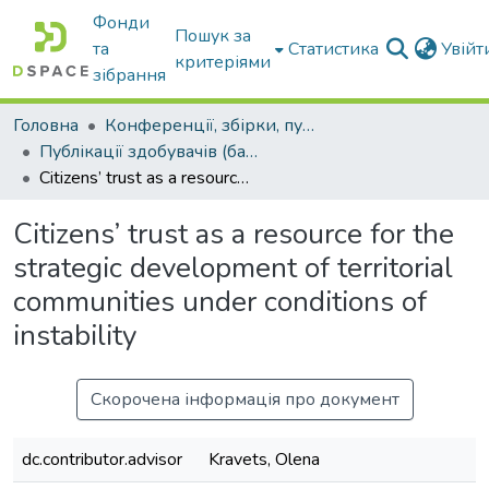
Фонди
Пошук за
та
Статистика
Увій
критеріями
зібрання
Головна
Конференції, збірки, публікації молодих вчених і здобувачів : магістрів, бакалаврів, аспірантів.
Публікації здобувачів (бакалаврів. магістрів, аспірантів)
Citizens’ trust as a resource for the strategic development of territorial communities under conditions of instability
Citizens’ trust as a resource for the
strategic development of territorial
communities under conditions of
instability
Скорочена інформація про документ
dc.contributor.advisor
Kravets, Olena