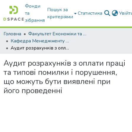
Фонди
Пошук за
та
Статистика
Увій
критеріями
зібрання
Головна
Факультет Економіки та бізнесу
Кафедра Менеджменту та публічного адміністрування
Аудит розрахунків з оплати праці та типові помилки і порушення, що можуть бути виявлені при його проведенні
Аудит розрахунків з оплати праці
та типові помилки і порушення,
що можуть бути виявлені при
його проведенні