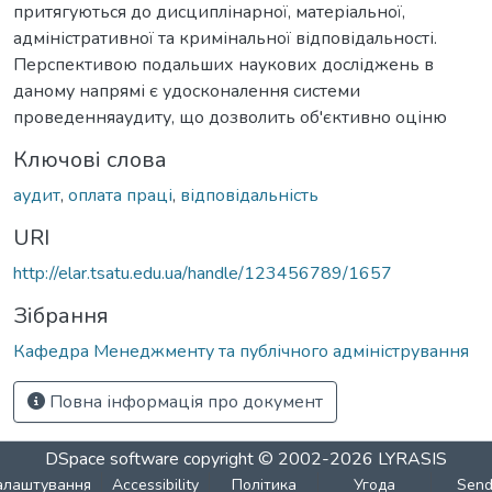
притягуються до дисциплінарної, матеріальної,
адміністративної та кримінальної відповідальності.
Перспективою подальших наукових досліджень в
даному напрямі є удосконалення системи
проведенняаудиту, що дозволить об'єктивно оціню
Ключові слова
аудит
,
оплата праці
,
відповідальність
URI
http://elar.tsatu.edu.ua/handle/123456789/1657
Зібрання
Кафедра Менеджменту та публічного адміністрування
Повна інформація про документ
DSpace software
copyright © 2002-2026
LYRASIS
алаштування
Accessibility
Політика
Угода
Sen