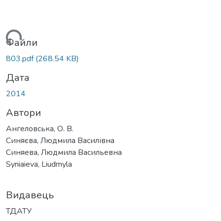
житься...
Файли
803.pdf
(268.54 KB)
Дата
2014
Автори
Ангеловська, О. В.
Синяєва, Людмила Василівна
Синяева, Людмила Васильевна
Syniaieva, Liudmyla
Видавець
ТДАТУ