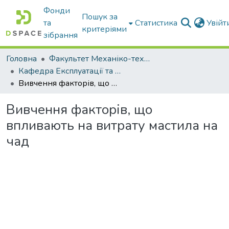
Фонди
Пошук за
та
Статистика
Увій
критеріями
зібрання
Головна
Факультет Механіко-технологічний
Кафедра Експлуатації та технічного сервісу машин
Вивчення факторів, що впливають на витрату мастила на чад
Вивчення факторів, що
впливають на витрату мастила на
чад