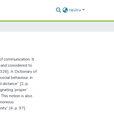
Увійти
of communication. It
n” and considered to
 326]. A Dictionary of
ocial behaviour, in
 distance” [2, p.
gnating ‘proper’
 This notion is also
rmonious
ty” [4, p. 97].