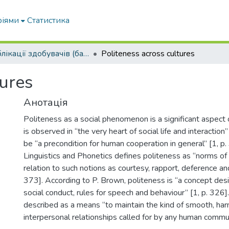
ріями
Статистика
Публікації здобувачів (бакалаврів. магістрів, аспірантів)
Politeness across cultures
tures
Анотація
Politeness as a social phenomenon is a significant aspect 
is observed in “the very heart of social life and interactio
be “a precondition for human cooperation in general” [1, p.
Linguistics and Phonetics defines politeness as “norms of s
relation to such notions as courtesy, rapport, deference and
373]. According to P. Brown, politeness is “a concept desi
social conduct, rules for speech and behaviour” [1, p. 326].
described as a means “to maintain the kind of smooth, ha
interpersonal relationships called for by any human communi