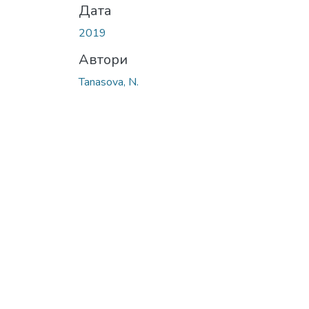
Дата
2019
Автори
Таnasova, N.