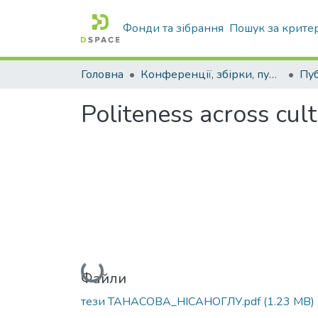
Фонди та зібрання
Пошук за крите
Головна
Конференції, збірки, публікації молодих вчених і здобувачів : магістрів, бакалаврів, аспірантів.
Politeness across cul
Вантажиться...
Файли
тези ТАНАСОВА_НІСАНОГЛУ.pdf
(1.23 MB)