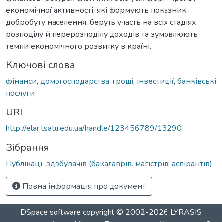
економічної активності, які формують показник
добробуту населення, беруть участь на всіх стадіях
розподілу й перерозподілу доходів та зумовлюють
темпи економічного розвитку в країні.
Ключові слова
фінанси
,
домогосподарства
,
гроші
,
інвестиції
,
банківські
послуги
URI
http://elar.tsatu.edu.ua/handle/123456789/13290
Зібрання
Публікації здобувачів (бакалаврів. магістрів, аспірантів)
Повна інформація про документ
DSpace software
copyright © 2002-2026
LYRASIS