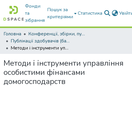
Фонди
Пошук за
та
Статистика
Увій
критеріями
зібрання
Головна
Конференції, збірки, публікації молодих вчених і здобувачів : магістрів, бакалаврів, аспірантів.
Публікації здобувачів (бакалаврів. магістрів, аспірантів)
Методи і інструменти управління особистими фінансами домогосподарств
Методи і інструменти управління
особистими фінансами
домогосподарств