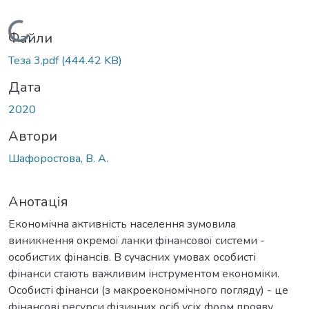
Вантажиться...
Файли
Теза 3.pdf
(444.42 KB)
Дата
2020
Автори
Шафоростова, В. А.
Анотація
Економічна активність населення зумовила
виникнення окремої ланки фінансової системи -
особистих фінансів. В сучасних умовах особисті
фінанси стають важливим інструментом економіки.
Особисті фінанси (з макроекономічного погляду) - це
фінансові ресурси фізичних осіб усіх форм прояву