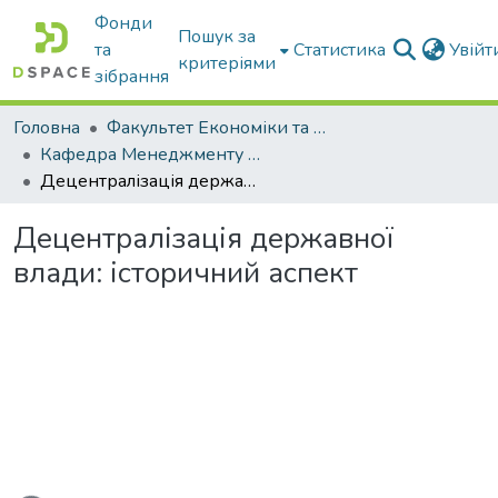
Фонди
Пошук за
та
Статистика
Увій
критеріями
зібрання
Головна
Факультет Економіки та бізнесу
Кафедра Менеджменту та публічного адміністрування
Децентралізація державної влади: історичний аспект
Децентралізація державної
влади: історичний аспект
ься...