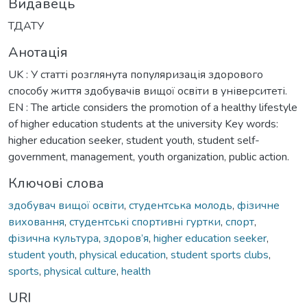
Видавець
ТДАТУ
Анотація
UK : У статті розглянута популяризація здорового
способу життя здобувачів вищої освіти в університеті.
EN : The article considers the promotion of a healthy lifestyle
of higher education students at the university Key words:
higher education seeker, student youth, student self-
government, management, youth organization, public action.
Ключові слова
здобувач вищої освіти
,
студентська молодь
,
фізичне
виховання
,
студентські спортивні гуртки
,
спорт
,
фізична культура
,
здоров’я
,
higher education seeker
,
student youth
,
physical education
,
student sports clubs
,
sports
,
physical culture
,
health
URI