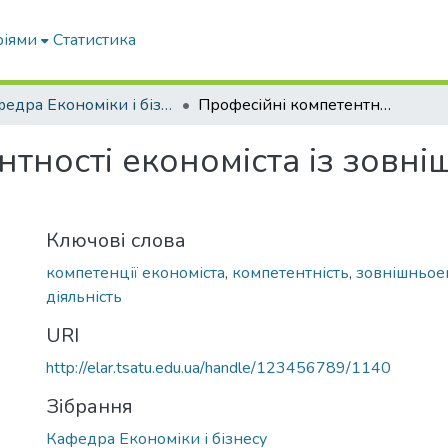
ріями
Статистика
Кафедра Економіки і бізнесу
Професійні компетентності економіста із зовнішньоекономічної діяльності
тності економіста із зовн
Ключові слова
компетенції економіста
,
компетентність
,
зовнішньое
діяльність
URI
http://elar.tsatu.edu.ua/handle/123456789/1140
Зібрання
Кафедра Економіки і бізнесу