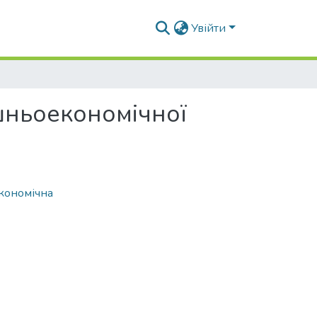
Увійти
ішньоекономічної
кономічна