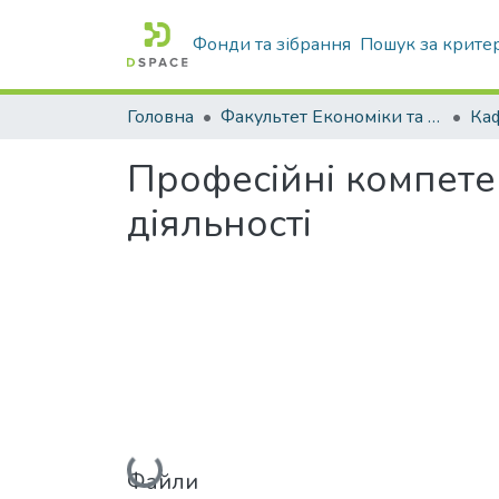
Фонди та зібрання
Пошук за крите
Головна
Факультет Економіки та бізнесу
Професійні компетен
діяльності
Вантажиться...
Файли