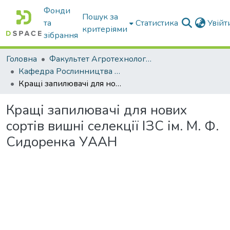
Фонди
Пошук за
та
Статистика
Увій
критеріями
зібрання
Головна
Факультет Агротехнологій та екології
Кафедра Рослинництва та садівництва ім. професора В.В. Калитки
Кращі запилювачі для нових сортів вишні селекції ІЗС ім. М. Ф. Сидоренка УААН
Кращі запилювачі для нових
сортів вишні селекції ІЗС ім. М. Ф.
Сидоренка УААН