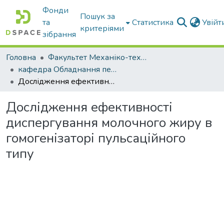
Фонди
Пошук за
та
Статистика
Увій
критеріями
зібрання
Головна
Факультет Механіко-технологічний
кафедра Обладнання переробних і харчових виробництв ім. професора Ф.Ю. Ялпачика
Дослідження ефективності диспергування молочного жиру в гомогенізаторі пульсаційного типу
Дослідження ефективності
диспергування молочного жиру в
гомогенізаторі пульсаційного
типу