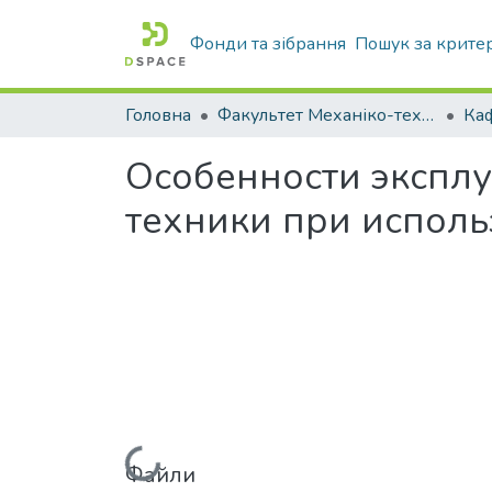
Фонди та зібрання
Пошук за крите
Головна
Факультет Механіко-технологічний
Особенности экспл
техники при исполь
Файли