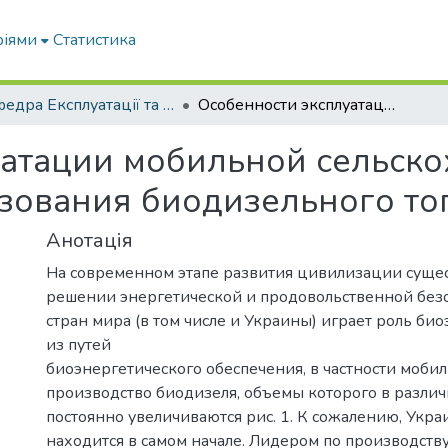
ріями
Статистика
Кафедра Експлуатації та технічного сервісу машин
Особенности эксплуатации мобильной сельскохозяйственной техники при использования биодизельного топлива
уатации мобильной сельск
зования биодизельного то
Анотація
На современном этапе развития цивилизации суще
решении энергетической и продовольственной без
стран мира (в том числе и Украины) играет роль би
из путей
биоэнергетического обеспечения, в частности мобил
производство биодизеля, объемы которого в разли
постоянно увеличиваются рис. 1. К сожалению, Укра
находится в самом начале. Лидером по производств