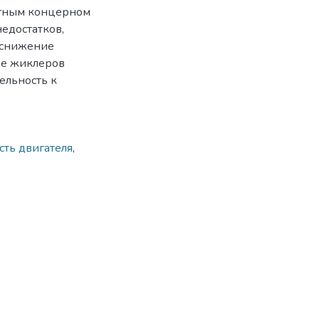
стным концерном
едостатков,
 снижение
ие жиклеров
ельность к
ть двигателя
,