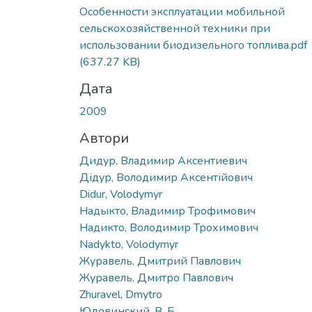
Вантажиться...
Особенности эксплуатации мобильной
сельскохозяйственной техники при
использовании биодизельного топлива.pdf
(637.27 KB)
Дата
2009
Автори
Дидур, Владимир Аксентиевич
Дідур, Володимир Аксентійович
Didur, Volodymyr
Надыкто, Владимир Трофимович
Надикто, Володимир Трохимович
Nadykto, Volodymyr
Журавель, Дмитрий Павлович
Журавель, Дмитро Павлович
Zhuravel, Dmytro
Юдовинский, В. Б.