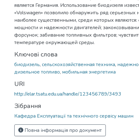
является Германия. Использование биодизеля изве
«Volswagen» позволило обнаружить ряд серьезных н
наиболее существенными, среди которых являются:
мощности и надежности двигателей; закоксовыван
форсунок; забивание топливных фильтров; чувствит
температуре окружающей среды.
Ключові слова
биодизель
,
сельскохозяйственная техника
,
надежнос
дизельное топливо
,
мобильная энергетика
URI
http://elar.tsatu.edu.ua/handle/123456789/3493
Зібрання
Кафедра Експлуатації та технічного сервісу машин
Повна інформація про документ