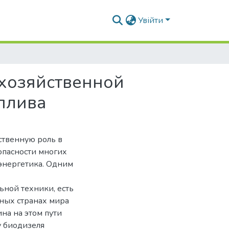
Увійти
охозяйственной
плива
ственную роль в
опасности многих
оэнергетика. Одним
ьной техники, есть
чных странах мира
ина на этом пути
у биодизеля