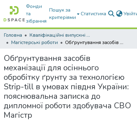
Фонди
Пошук за
та
Статистика
Увій
критеріями
зібрання
Головна
Кваліфікаційні випускні роботи бакалаврів і магістрів
Магістерські роботи
Обґрунтування засобів механізації для осіннього обробітку ґрунту за технологією Strip-till в умовах півдня України: пояснювальна записка до дипломної роботи здобувача СВО Магістр
Обґрунтування засобів
механізації для осіннього
обробітку ґрунту за технологією
Strip-till в умовах півдня України:
пояснювальна записка до
дипломної роботи здобувача СВО
Магістр