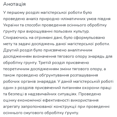
Анотація
У першому розділі магістерської роботи було
проведено аналіз природно-кліматичних умов півдня
України та способи проведення осіннього обробітку
ґрунту при вирощуванні польових культур.
Спираючись на отримані дані, було сформульовано
мету та задачі досліджень даної магістерської роботи.
Другий розділ було присвячено аналітичним
дослідженням визначення тягового опору знарядь для
обробітку грунту. Третій розділ присвячено
теоретичним дослідженням зміни тягового опору, а
також проведено обґрунтування розташування
робочих органів знаряддя. У даній магістерській роботі
один з розділів присвячений питанням охорони праці
та безпеці в надзвичайних ситуаціях. Проведено
оцінку економічної ефективності використання
агрегату запропонованої конструкції при проведенні
осіннього смугового обробітку ґрунту.