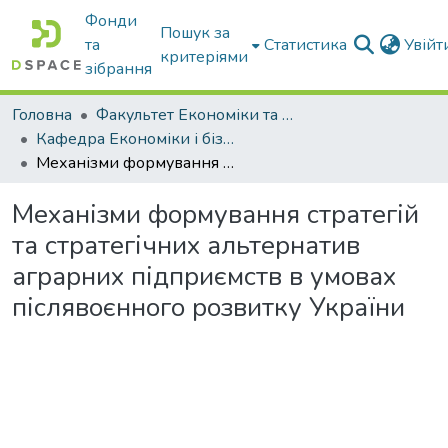
Фонди
Пошук за
та
Статистика
Увій
критеріями
зібрання
Головна
Факультет Економіки та бізнесу
Кафедра Економіки і бізнесу
Механізми формування стратегій та стратегічних альтернатив аграрних підприємств в умовах післявоєнного розвитку України
Механізми формування стратегій
та стратегічних альтернатив
аграрних підприємств в умовах
післявоєнного розвитку України