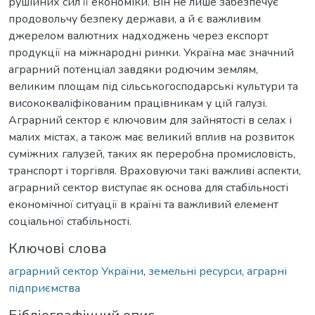
рушійних сил її економіки. Він не лише забезпечує
продовольчу безпеку держави, а й є важливим
джерелом валютних надходжень через експорт
продукції на міжнародні ринки. Україна має значний
аграрний потенціал завдяки родючим землям,
великим площам під сільськогосподарські культури та
висококваліфікованим працівникам у цій галузі.
Аграрний сектор є ключовим для зайнятості в селах і
малих містах, а також має великий вплив на розвиток
суміжних галузей, таких як переробна промисловість,
транспорт і торгівля. Враховуючи такі важливі аспекти,
аграрний сектор виступає як основа для стабільності
економічної ситуації в країні та важливий елемент
соціальної стабільності.
Ключові слова
аграрний сектор України
,
земельні ресурси
,
аграрні
підприємства