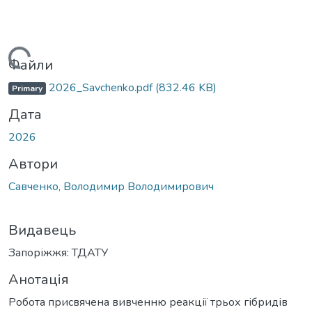
ажиться...
Файли
2026_Savchenko.pdf
(832.46 KB)
Primary
Дата
2026
Автори
Савченко, Володимир Володимирович
Видавець
Запоріжжя: ТДАТУ
Анотація
Робота присвячена вивченню реакції трьох гібридів