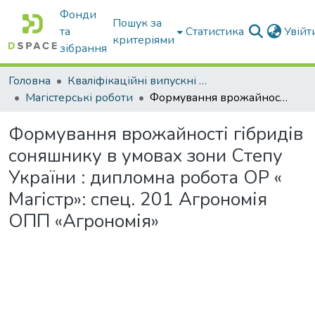
Фонди
Пошук за
та
Статистика
Увій
критеріями
зібрання
Головна
Кваліфікаційні випускні роботи бакалаврів і магістрів
Магістерські роботи
Формування врожайності гібридів соняшнику в умовах зони Степу України : дипломна робота ОР « Магістр»: спец. 201 Агрономія ОПП «Агрономія»
Формування врожайності гібридів
соняшнику в умовах зони Степу
України : дипломна робота ОР «
Магістр»: спец. 201 Агрономія
ОПП «Агрономія»