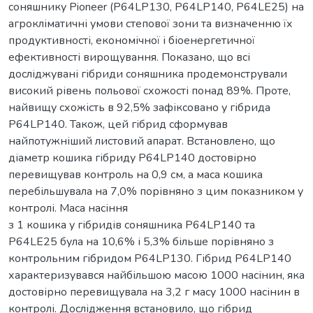
соняшнику Pioneer (P64LP130, P64LP140, P64LE25) на
агрокліматичні умови степової зони та визначенню їх
продуктивності, економічної і біоенергетичної
ефективності вирощування. Показано, що всі
досліджувані гібриди соняшника продемонстрували
високий рівень польової схожості понад 89%. Проте,
найвищу схожість в 92,5% зафіксовано у гібрида
P64LP140. Також, цей гібрид сформував
найпотужніший листовий апарат. Встановлено, що
діаметр кошика гібриду P64LP140 достовірно
перевищував контроль на 0,9 см, а маса кошика
перебільшувала на 7,0% порівняно з цим показником у
контролі. Маса насіння
з 1 кошика у гібридів соняшника P64LP140 та
P64LE25 була на 10,6% і 5,3% більше порівняно з
контрольним гібридом P64LP130. Гібрид P64LP140
характеризувався найбільшою масою 1000 насінин, яка
достовірно перевищувала на 3,2 г масу 1000 насінин в
контролі. Дослідження встановило, що гібрид