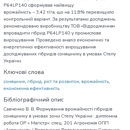
P64LP140 сформував найвищу
врожайність – 3,42 т/га, що на 11,8% перевищило
контрольний варіант. За результатами досліджень
рекомендовано виробництву ТОВ «Відродження»
впровадити гібрид P64LP140 у промислове
вирощування. Проведено аналіз економічної та
енергетичної ефективності вирощування
досліджуваних гібридів соняшнику в умовах Степу
України.
Ключові слова
соняшник
,
гібрид
,
ріст та розвиток
,
врожайність
,
економічна ефективність
Бібліографічний опис
Савченко В. В. Формування врожайності гібридів
соняшнику в умовах зони Степу України : дипломна
робота ОР « Магістр»: спец. 201 Агрономія ОПП
«Агрономія» / Володимир Володимирович Савченко;