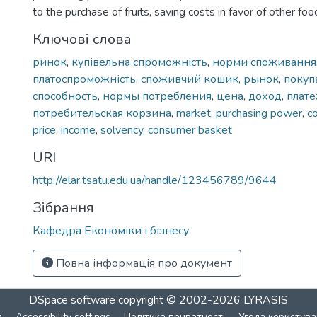
to the purchase of fruits, saving costs in favor of other foo
Ключові слова
ринок
,
купівельна спроможність
,
норми споживання
платоспроможність
,
споживчий кошик
,
рынок
,
покуп
способность
,
нормы потребления
,
цена
,
доход
,
плат
потребительская корзина
,
market
,
purchasing power
,
c
price
,
income
,
solvency
,
consumer basket
URI
http://elar.tsatu.edu.ua/handle/123456789/9644
Зібрання
Кафедра Економіки і бізнесу
Повна інформація про документ
DSpace software
copyright © 2002-2026
LYRASIS
в
Accessibility settings
Політика приватності
Угода користува