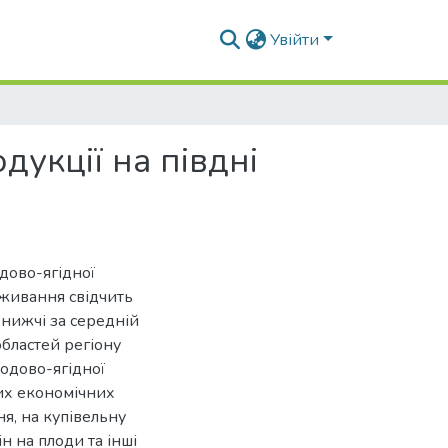
Увійти
дукції на півдні
одово-ягідної
оживання свідчить
 нижчі за середній
областей регіону
одово-ягідної
ких економічних
ня, на купівельну
н на плоди та інші