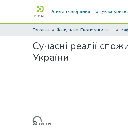
Фонди та зібрання
Пошук за крите
Головна
Факультет Економіки та бізнесу
Сучасні реалії спож
України
Вантажиться...
Файли