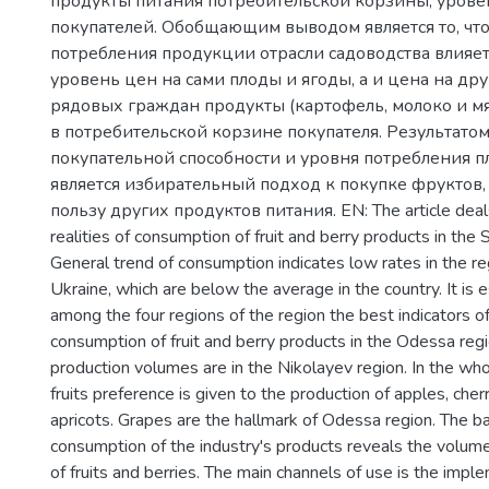
продукты питания потребительской корзины, урове
покупателей. Обобщающим выводом является то, что
потребления продукции отрасли садоводства влияет
уровень цен на сами плоды и ягоды, а и цена на др
рядовых граждан продукты (картофель, молоко и мя
в потребительской корзине покупателя. Результато
покупательной способности и уровня потребления п
является избирательный подход к покупке фруктов,
пользу других продуктов питания. EN: The article deal
realities of consumption of fruit and berry products in the
General trend of consumption indicates low rates in the r
Ukraine, which are below the average in the country. It is 
among the four regions of the region the best indicators o
consumption of fruit and berry products in the Odessa re
production volumes are in the Nikolayev region. In the w
fruits preference is given to the production of apples, cherr
apricots. Grapes are the hallmark of Odessa region. The b
consumption of the industry's products reveals the volume
of fruits and berries. The main channels of use is the imple