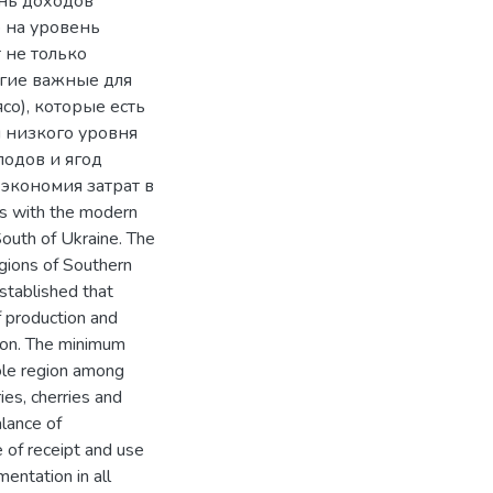
нь доходов
 на уровень
 не только
угие важные для
со), которые есть
м низкого уровня
лодов и ягод
 экономия затрат в
s with the modern
 South of Ukraine. The
egions of Southern
established that
f production and
gion. The minimum
hole region among
ies, cherries and
alance of
 of receipt and use
mentation in all