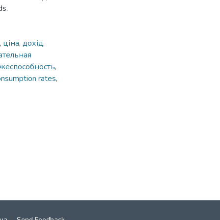
ds.
,
ціна
,
дохід
,
ательная
ежеспособность
,
onsumption rates
,
ча
Send Feedback