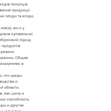
одів покупців.
вання продукції
амі плоди та ягоди,
ясо), які є у
рівня купівельної
ибірковий підхід
х продуктів
 реалии
краины. Общая
оказателях в
, что среди
водства и
й области.
, как цена и
ную способность
оды и другие