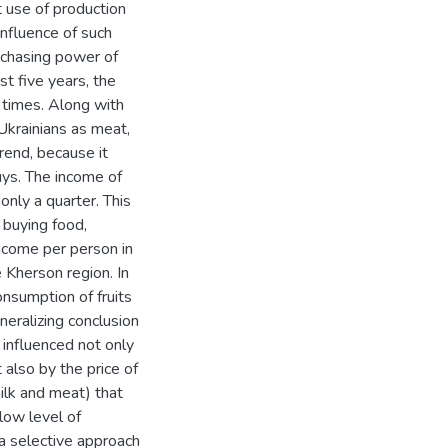
t use of production
nfluence of such
rchasing power of
st five years, the
e times. Along with
 Ukrainians as meat,
rend, because it
uys. The income of
only a quarter. This
 buying food,
 income per person in
 Kherson region. In
onsumption of fruits
neralizing conclusion
s influenced not only
 also by the price of
milk and meat) that
low level of
 a selective approach