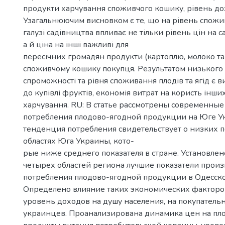
продукти харчування споживчого кошику, рівень дох
Узагальнюючим висновком є те, що на рівень спожи
галузі садівництва впливає не тільки рівень цін на с
а й ціна на інші важливі для
пересічних громадян продукти (картоплю, молоко та м'
споживчому кошику покупця. Результатом низького 
спроможності та рівня споживання плодів та ягід є в
до купівлі фруктів, економія витрат на користь інши
харчування. RU: В статье рассмотрены современные
потребления плодово-ягодной продукции на Юге У
тенденция потребления свидетельствует о низких п
областях Юга Украины, кото-
рые ниже среднего показателя в стране. Установлено
четырех областей региона лучшие показатели произ
потребления плодово-ягодной продукции в Одесско
Определено влияние таких экономических факторов
уровень доходов на душу населения, на покупатель
украинцев. Проанализирована динамика цен на пл