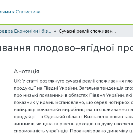
ріями
Статистика
Кафедра Економіки і бізнесу
Сучасні реалії споживання плодово–ягідної продукції на півдні України
ивання плодово–ягідної про
Анотація
UK: У статті розглянуто сучасні реалії споживання пл
продукції на Півдні України. Загальна тенденція сп
про низькі показники в областях Півдня України, які
показник у країні. Встановлено, що серед чотирьох 
найкращі показники виробництва та споживання пл
продукції – в Одеській області. Визначено вплив та
чинників, як ціна та рівень доходів на душу населен
спроможність українців. Проаналізовано динаміку ці