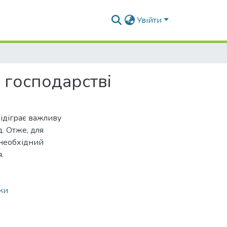
Увійти
 господарстві
відіграє важливу
д. Отже, для
 необхідний
.
ки