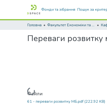
Фонди та зібрання
Пошук за крите
Головна
Факультет Економіки та бізнесу
Переваги розвитку м
Вантажиться...
Файли
61 - переваги розвитку МБ.pdf
(222.92 KB)