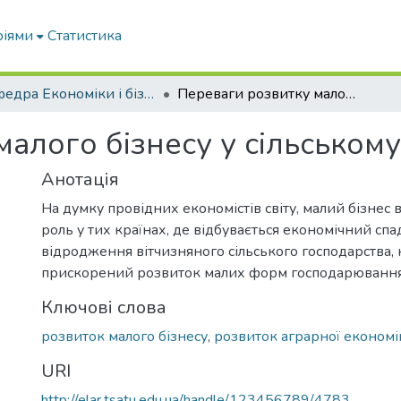
ріями
Статистика
Кафедра Економіки і бізнесу
Переваги розвитку малого бізнесу у сільському господарстві
алого бізнесу у сільському
Анотація
На думку провідних економістів світу, малий бізнес 
роль у тих країнах, де відбувається економічний спа
відродження вітчизняного сільського господарства,
прискорений розвиток малих форм господарювання
Ключові слова
розвиток малого бізнесу
,
розвиток аграрної економі
URI
http://elar.tsatu.edu.ua/handle/123456789/4783