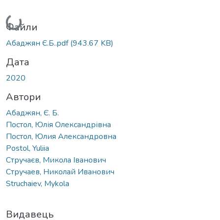
Вантажиться...
Файли
Абаджян Є.Б..pdf
(943.67 KB)
Дата
2020
Автори
Абаджян, Є. Б.
Постол, Юлія Олександрівна
Постол, Юлия Александровна
Postol, Yuliia
Стручаєв, Микола Іванович
Стручаев, Николай Иванович
Struchaiev, Mykola
Видавець