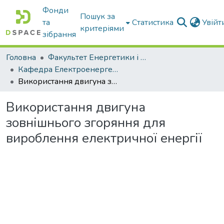
Фонди
Пошук за
та
Статистика
Увій
критеріями
зібрання
Головна
Факультет Енергетики і комп'ютерних технологій
Кафедра Електроенергетики і електротехнологій
Використання двигуна зовнішнього згоряння для вироблення електричної енергії
Використання двигуна
зовнішнього згоряння для
вироблення електричної енергії