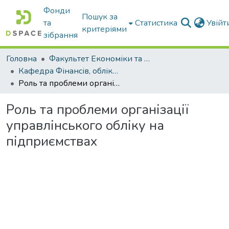
Фонди
Пошук за
та
Статистика
Увій
критеріями
зібрання
Головна
Факультет Економіки та бізнесу
Кафедра Фінансів, обліку і оподаткування
Роль та проблеми організації управлінського обліку на підприємствах
Роль та проблеми організації
управлінського обліку на
підприємствах