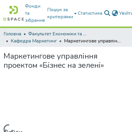
Фонди
Пошук за
та
Статистика
Увій
критеріями
зібрання
Головна
Факультет Економіки та бізнесу
Кафедра Маркетинг
Маркетингове управління проектом «Бізнес на зелені»
Маркетингове управління
проектом «Бізнес на зелені»
Вантажиться...