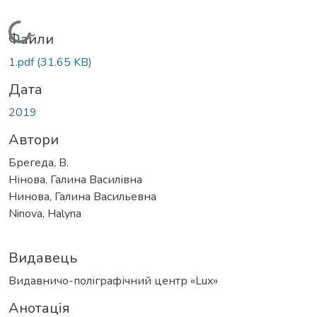
Вантажиться...
Файли
1.pdf
(31.65 KB)
Дата
2019
Автори
Брегеда, В.
Нінова, Галина Василівна
Нинова, Галина Васильевна
Ninova, Halyna
Видавець
Видавничо-поліграфічний центр «Lux»
Анотація