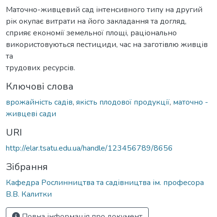
Маточно-живцевий сад інтенсивного типу на другий
рік окупає витрати на його закладання та догляд,
сприяє економії земельної площі, раціонально
використовуються пестициди, час на заготівлю живців
та
трудових ресурсів.
Ключові слова
врожайність садів
,
якість плодової продукції
,
маточно -
живцеві сади
URI
http://elar.tsatu.edu.ua/handle/123456789/8656
Зібрання
Кафедра Рослинництва та садівництва ім. професора
В.В. Калитки
Повна інформація про документ