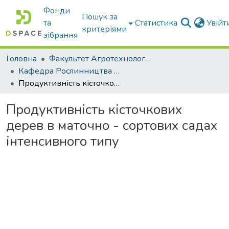
Фонди
Пошук за
та
Статистика
Увій
критеріями
зібрання
Головна
Факультет Агротехнологій та екології
Кафедра Рослинництва та садівництва ім. професора В.В. Калитки
Продуктивність кісточкових дерев в маточно - сортових садах інтенсивного типу
Продуктивність кісточкових
дерев в маточно - сортових садах
інтенсивного типу