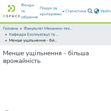
Фонди
Пошук за
та
Статистика
Увій
критеріями
зібрання
Головна
Факультет Механіко-технологічний
Кафедра Експлуатації та технічного сервісу машин
Менше ущільнення - більша врожайність
Менше ущільнення - більша
врожайність