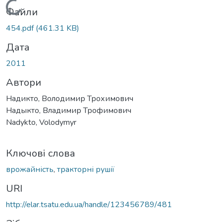
Вантажиться...
Файли
454.pdf
(461.31 KB)
Дата
2011
Автори
Надикто, Володимир Трохимович
Надыкто, Владимир Трофимович
Nadykto, Volodymyr
Ключові слова
врожайність
,
тракторні рушії
URI
http://elar.tsatu.edu.ua/handle/123456789/481